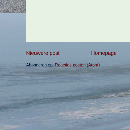
Nieuwere post
Homepage
Abonneren op:
Reacties posten (Atom)