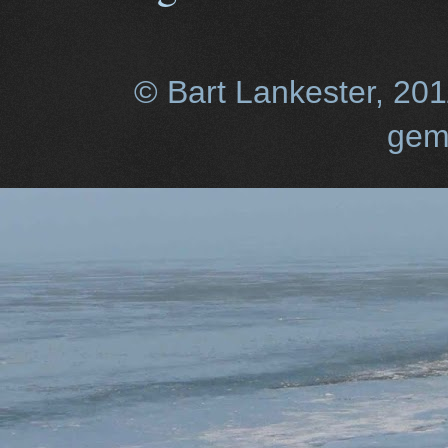
© Bart Lankester, 20
gem