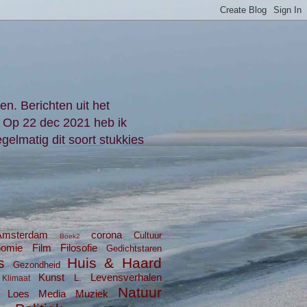
en. Berichten uit het
. Op 22 dec 2021 heb ik
gelmatig dit soort stukkies
Amsterdam
corona
Cultuur
Boek2
nomie
Film
Filosofie
Gedichtstaren
s
Huis & Haard
Gezondheid
Kunst
Levensverhalen
L.
Klimaat
Natuur
Loes
Media
Muziek