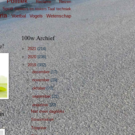
Politiek
Reclame
Reizen
g
Sport
Taal
techniek
Stakkers en stakers
ria
Voetbal
Vogels
Wetenschap
100w Archief
e!
►
2021
(214)
►
2020
(236)
▼
2019
(302)
►
december
(17)
►
november
(19)
►
oktober
(23)
►
september
(21)
▼
augustus
(20)
Niet meer dagelijks
an
Stroomtekort
Tripsitter