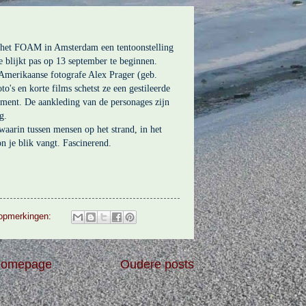
n het FOAM in Amsterdam een tentoonstelling
e blijkt pas op 13 september te beginnen.
Amerikaanse fotografe Alex Prager (geb.
o's en korte films schetst ze een gestileerde
oment. De aankleding van de personages zijn
g.
 waarin tussen mensen op het strand, in het
on je blik vangt. Fascinerend.
opmerkingen:
omepage
Oudere posts