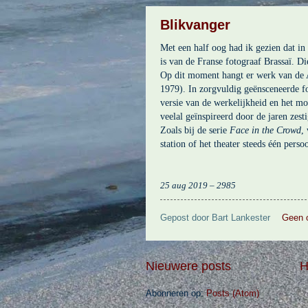
Blikvanger
Met een half oog had ik gezien dat i
is van de Franse fotograaf Brassaï. Di
Op dit moment hangt er werk van de 
1979). In zorgvuldig geënsceneerde fot
versie van de werkelijkheid en het m
veelal geïnspireerd door de jaren zesti
Zoals bij de serie
Face in the Crowd
,
station of het theater steeds één perso
25 aug 2019 – 2985
Gepost door
Bart Lankester
Geen 
Nieuwere posts
H
Abonneren op:
Posts (Atom)