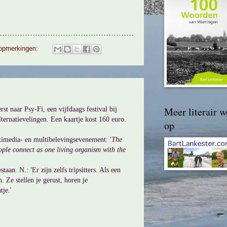
opmerkingen:
Meer literair w
st naar Psy-Fi, een vijfdaags festival bij
ernatievelingen. Een kaartje kost 160 euro.
op
timedia- en multibelevingsevenement: '
The
ople connect as one living organism with the
aan. N.: 'Er zijn zelfs tripsitters. Als een
n. Ze stellen je gerust, horen je
tje.'