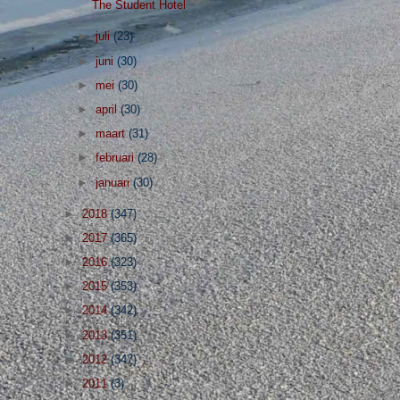
The Student Hotel
►
juli
(23)
►
juni
(30)
►
mei
(30)
►
april
(30)
►
maart
(31)
►
februari
(28)
►
januari
(30)
►
2018
(347)
►
2017
(365)
►
2016
(323)
►
2015
(353)
►
2014
(342)
►
2013
(351)
►
2012
(347)
►
2011
(3)