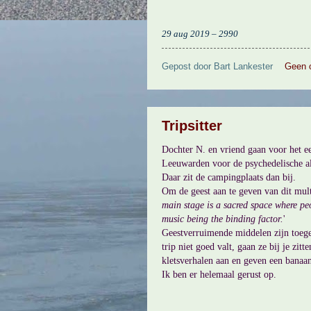
29 aug 2019 – 2990
Gepost door
Bart Lankester
Geen 
Tripsitter
Dochter N. en vriend gaan voor het eer
Leeuwarden voor de psychedelische alt
Daar zit de campingplaats dan bij.
Om de geest aan te geven van dit mul
main stage is a sacred space where pe
music being the binding factor.
'
Geestverruimende middelen zijn toegest
trip niet goed valt, gaan ze bij je zitte
kletsverhalen aan en geven een banaan
Ik ben er helemaal gerust op.