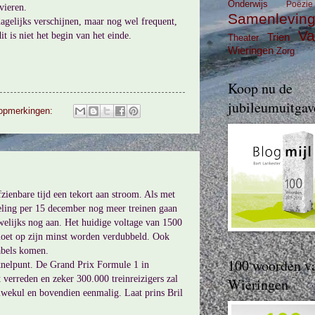
Onderwijs
Poëzie
vieren.
Samenlevin
agelijks verschijnen, maar nog wel frequent,
Va
t is niet het begin van het einde.
Trien
Theater
Wieringen
Zorg
Koop nu de
jubileumuitgav
opmerkingen:
zienbare tijd een tekort aan stroom. Als met
eling per 15 december nog meer treinen gaan
welijks nog aan. Het huidige voltage van 1500
moet op zijn minst worden verdubbeld. Ook
abels komen.
100 woorden v
knelpunt. De Grand Prix Formule 1 in
verreden en zeker 300.000 treinreizigers zal
Wieringen
auwekul en bovendien eenmalig. Laat prins Bril