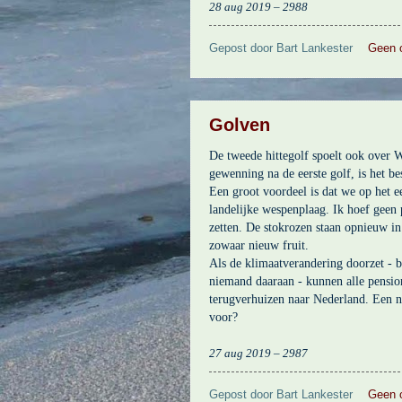
28 aug 2019 – 2988
Gepost door
Bart Lankester
Geen 
Golven
De tweede hittegolf spoelt ook over 
gewenning na de eerste golf, is het be
Een groot voordeel is dat we op het ee
landelijke wespenplaag. Ik hoef geen p
zetten. De stokrozen staan opnieuw in
zowaar nieuw fruit.
Als de klimaatverandering doorzet - b
niemand daaraan - kunnen alle pension
terugverhuizen naar Nederland. Een ni
voor?
27 aug 2019 – 2987
Gepost door
Bart Lankester
Geen 