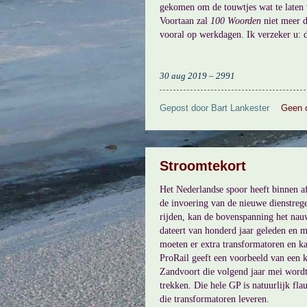
gekomen om de touwtjes wat te laten 
Voortaan zal
100 Woorden
niet meer d
vooral op werkdagen. Ik verzeker u: di
30 aug 2019 – 2991
Gepost door
Bart Lankester
Geen 
Stroomtekort
Het Nederlandse spoor heeft binnen af
de invoering van de nieuwe dienstreg
rijden, kan de bovenspanning het nau
dateert van honderd jaar geleden en 
moeten er extra transformatoren en k
ProRail geeft een voorbeeld van een 
Zandvoort die volgend jaar mei wordt 
trekken. Die hele GP is natuurlijk fl
die transformatoren leveren.