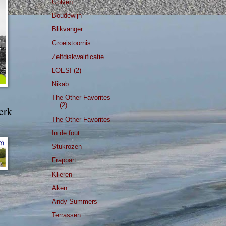
Golven
Boudewijn
Blikvanger
Groeistoornis
Zelfdiskwalificatie
LOES! (2)
Nikab
The Other Favorites
(2)
erk
The Other Favorites
In de fout
Stukrozen
Frappart
Klieren
Aken
Andy Summers
Terrassen