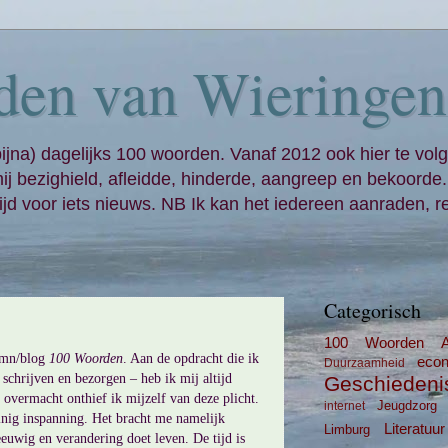
den van Wieringen
bijna) dagelijks 100 woorden. Vanaf 2012 ook hier te volg
mij bezighield, afleidde, hinderde, aangreep en bekoorde
jd voor iets nieuws. NB Ik kan het iedereen aanraden, re
Categorisch
100 Woorden
umn/blog
100 Woorden
. Aan de opdracht die ik
eco
Duurzaamheid
s schrijven en bezorgen – heb ik mij altijd
Geschiedeni
 overmacht onthief ik mijzelf van deze plicht.
Jeugdzorg
internet
inig inspanning. Het bracht me namelijk
Literatuur
Limburg
eeuwig en verandering doet leven. De tijd is