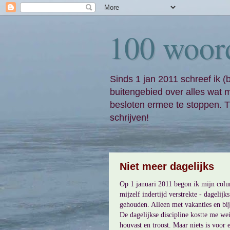
100 woor
Sinds 1 jan 2011 schreef ik (
buitengebied over alles wat 
besloten ermee te stoppen. Ti
schrijven!
Niet meer dagelijks
Op 1 januari 2011 begon ik mijn col
mijzelf indertijd verstrekte - dagelijk
gehouden. Alleen met vakanties en bij
De dagelijkse discipline kostte me we
houvast en troost. Maar niets is voor 