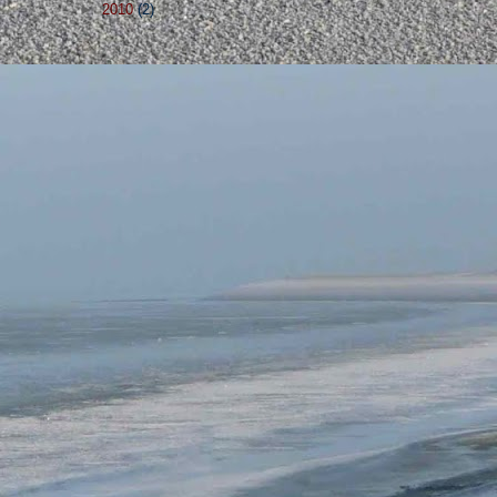
►
2010
(2)