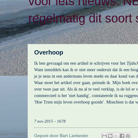
voor iets nieuws. N
regelmatig dit soort 
Overhoop
Ik ben gevraagd om een artikel te schrijven voor het
Tijdsc
Want inmiddels kan ik er niet meer onderuit dat ik een biog
je je neus in een andermans leven steekt en daar kond van d
Waar moet het artikel over gaan, peinsde ik. Mijn boek ove
over twee jaar uit. Als ik nu al te veel verklap, is de lol er 
commercieel is het 'niet handig', constateerde ik na ruggen
'Hoe Trien mijn leven overhoop gooide'. Misschien is dat w
7 nov 2015 – 1678
Gepost door
Bart Lankester