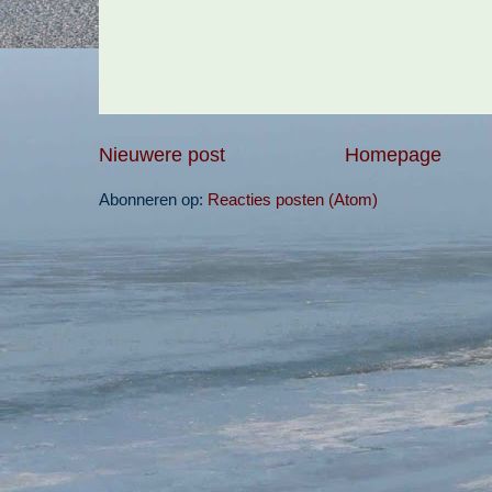
Nieuwere post
Homepage
Abonneren op:
Reacties posten (Atom)