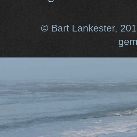
© Bart Lankester, 20
gem