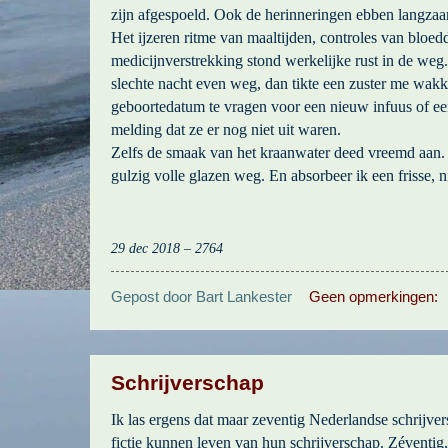
zijn afgespoeld. Ook de herinneringen ebben langza
Het ijzeren ritme van maaltijden, controles van bloe
medicijnverstrekking stond werkelijke rust in de we
slechte nacht even weg, dan tikte een zuster me wak
geboortedatum te vragen voor een nieuw infuus of ee
melding dat ze er nog niet uit waren.
Zelfs de smaak van het kraanwater deed vreemd aan.
gulzig volle glazen weg. En absorbeer ik een frisse, n
29 dec 2018 – 2764
Gepost door
Bart Lankester
Geen opmerkingen:
Schrijverschap
Ik las ergens dat maar zeventig Nederlandse schrijvers
fictie kunnen leven van hun schrijverschap. Zéventig