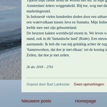
Tijdens mijn ziekte stond de wereld niet stil. In mijn g
Amsterdam'-letters weggetakeld. Blij toe, weg met di
marketingreutel.
In Indonesië vielen honderden doden door een uitbar
een watervulkaan tussen Java en Sumatra. Mijn Indi
leefde mee met zijn geboorteland.
De beurzen kakten wereldwijd enorm in. We leven w
stand, ook in dit 'fantastische land' (Rutte). Een nieuw
aanstaande. Ik heb die van mij gelukkig achter de rug
'Samenwerken, dat doe je met elkaar,' zei de koning i
Zeilen, dat doe je met zeilen.
26 dec 2018 – 2761
Gepost door
Bart Lankester
Geen opmerkingen:
Nieuwere posts
Homepage