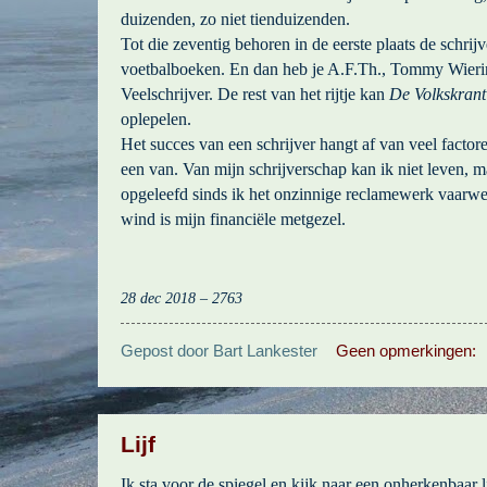
duizenden, zo niet tienduizenden.
Tot die zeventig behoren in de eerste plaats de schrij
voetbalboeken. En dan heb je A.F.Th., Tommy Wier
Veelschrijver. De rest van het rijtje kan
De Volkskran
oplepelen.
Het succes van een schrijver hangt af van veel factore
een van. Van mijn schrijverschap kan ik niet leven, 
opgeleefd sinds ik het onzinnige reclamewerk vaarw
wind is mijn financiële metgezel.
28 dec 2018 – 2763
Gepost door
Bart Lankester
Geen opmerkingen:
Lijf
Ik sta voor de spiegel en kijk naar een onherkenbaar 