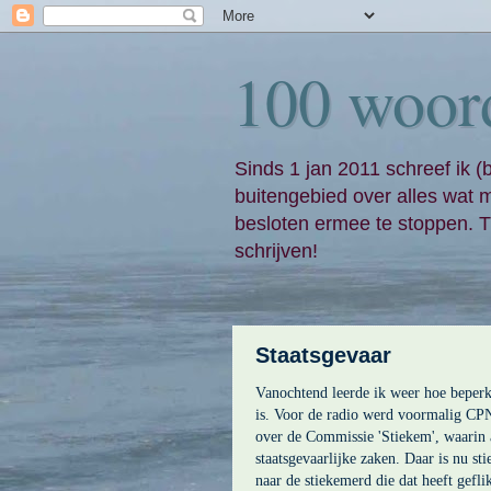
100 woor
Sinds 1 jan 2011 schreef ik (
buitengebied over alles wat 
besloten ermee te stoppen. Ti
schrijven!
Staatsgevaar
Vanochtend leerde ik weer hoe beperkt
is. Voor de radio werd voormalig CPN
over de Commissie 'Stiekem', waarin a
staatsgevaarlijke zaken. Daar is nu s
naar de stiekemerd die dat heeft geflik