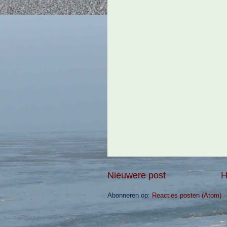
Nieuwere post
H
Abonneren op:
Reacties posten (Atom)