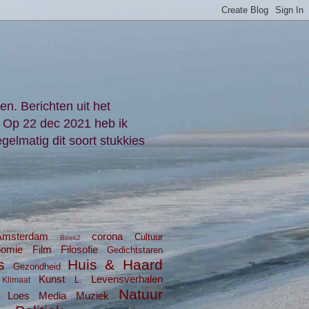
en. Berichten uit het
. Op 22 dec 2021 heb ik
gelmatig dit soort stukkies
Amsterdam
corona
Cultuur
Boek2
nomie
Film
Filosofie
Gedichtstaren
s
Huis & Haard
Gezondheid
Kunst
Levensverhalen
L.
Klimaat
Natuur
Loes
Media
Muziek