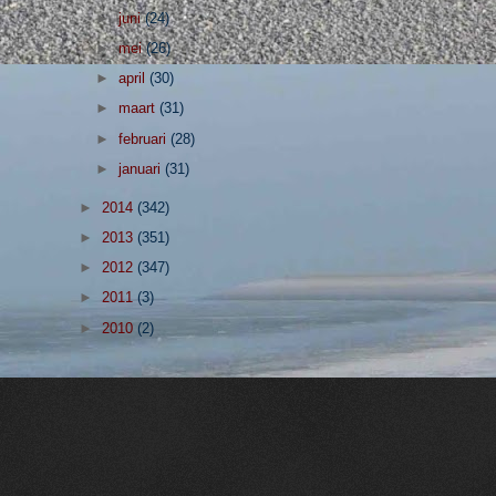
►
juni
(24)
►
mei
(26)
►
april
(30)
►
maart
(31)
►
februari
(28)
►
januari
(31)
►
2014
(342)
►
2013
(351)
►
2012
(347)
►
2011
(3)
►
2010
(2)