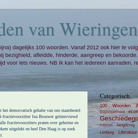
den van Wieringen
bijna) dagelijks 100 woorden. Vanaf 2012 ook hier te volg
mij bezighield, afleidde, hinderde, aangreep en bekoorde
jd voor iets nieuws. NB Ik kan het iedereen aanraden, re
Categorisch
100 Woorden
 het democratisch gehalte van ons staatsbestel
eco
Duurzaamheid
-fractievoorzitter Ina Brouwer geïnterviewd
Geschiedeni
lle fractievoorzitters praten over geheime en
Jeugdzorg
internet
tiekem uitgelekt en heel Den Haag is op zoek
Literatuur
Limburg
t.