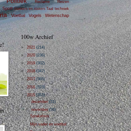
Politiek
Reclame
Reizen
g
Sport
Taal
techniek
Stakkers en stakers
ria
Voetbal
Vogels
Wetenschap
100w Archief
e!
►
2021
(214)
►
2020
(236)
►
2019
(302)
►
2018
(347)
►
2017
(365)
►
2016
(323)
▼
2015
(353)
►
december
(31)
an
▼
november
(30)
Sprakeloos
Mijn vader en voetbal