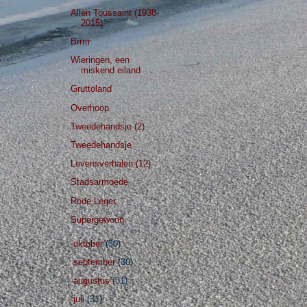
Allen Toussaint (1938-
2015)
Brrrrr
Wieringen, een
miskend eiland
Gruttoland
Overhoop
Tweedehandsje (2)
Tweedehandsje
Levensverhalen (12)
Stadsarmoede
Rode Leger
Supergewoon
►
oktober
(30)
►
september
(30)
►
augustus
(31)
►
juli
(31)