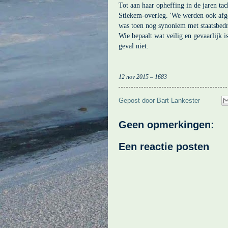
Tot aan haar opheffing in de jaren t
Stiekem-overleg. 'We werden ook afge
was toen nog synoniem met staatsbed
Wie bepaalt wat veilig en gevaarlijk 
geval niet.
12 nov 2015 – 1683
Gepost door
Bart Lankester
Geen opmerkingen:
Een reactie posten