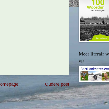
Meer literair w
op
omepage
Oudere post