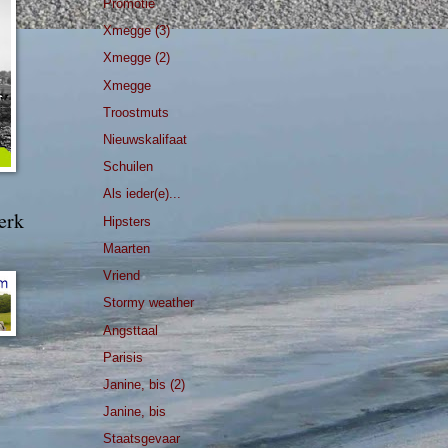
Promotie
Xmegge (3)
Xmegge (2)
Xmegge
Troostmuts
Nieuwskalifaat
Schuilen
Als ieder(e)...
erk
Hipsters
Maarten
Vriend
Stormy weather
Angsttaal
Parisis
Janine, bis (2)
Janine, bis
Staatsgevaar