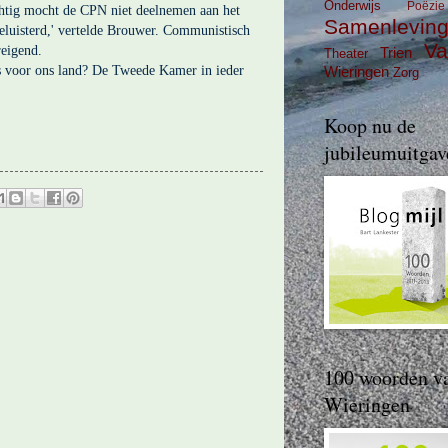
Onderwijs
Poëzie
achtig mocht de CPN niet deelnemen aan het
Samenlevin
luisterd,' vertelde Brouwer. Communistisch
Va
reigend.
Trien
Theater
is voor ons land? De Tweede Kamer in ieder
Wieringen
Zorg
Koop nu de
jubileumuitgav
100 woorden v
Wieringen