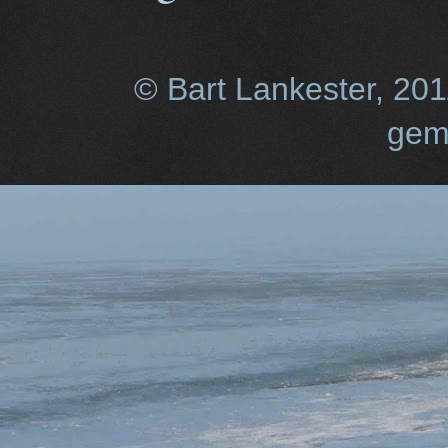
© Bart Lankester, 20
gem