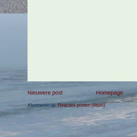
Nieuwere post
Homepage
Abonneren op:
Reacties posten (Atom)