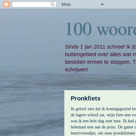
100 woor
Sinds 1 jan 2011 schreef ik (
buitengebied over alles wat 
besloten ermee te stoppen. Ti
schrijven!
Pronkfiets
Ik geloof niet dat ik koningsgezind b
de lagere school zat, mijn fiets met r
was ik een hele dag zoet mee. Ik had 
helemaal niet aan de prins. De ganse d
buurtvriendjes, om onze pronkfietsen 