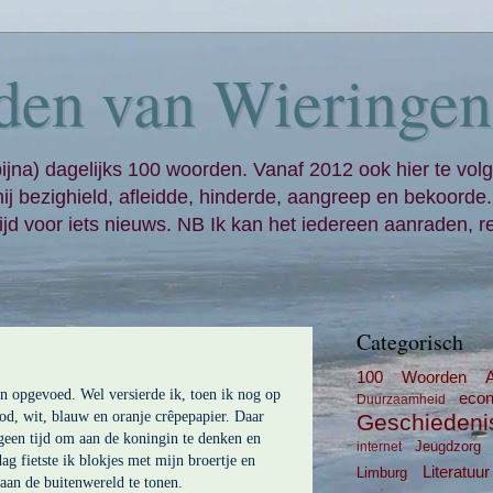
den van Wieringen
bijna) dagelijks 100 woorden. Vanaf 2012 ook hier te volg
mij bezighield, afleidde, hinderde, aangreep en bekoorde
jd voor iets nieuws. NB Ik kan het iedereen aanraden, re
Categorisch
100 Woorden
en opgevoed. Wel versierde ik, toen ik nog op
eco
Duurzaamheid
ood, wit, blauw en oranje crêpepapier. Daar
Geschiedeni
geen tijd om aan de koningin te denken en
Jeugdzorg
internet
ag fietste ik blokjes met mijn broertje en
Literatuur
Limburg
aan de buitenwereld te tonen.