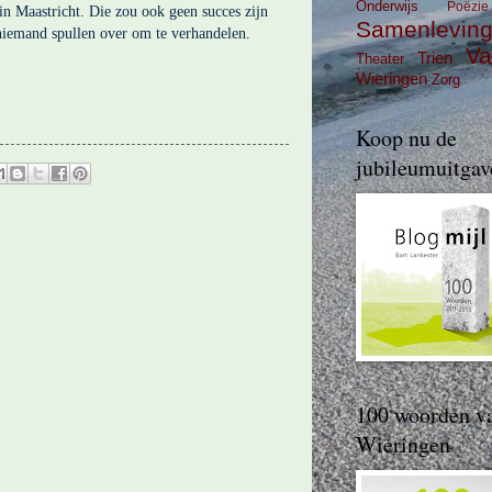
Onderwijs
Poëzie
 in Maastricht. Die zou ook geen succes zijn
Samenlevin
 niemand spullen over om te verhandelen.
Va
Trien
Theater
Wieringen
Zorg
Koop nu de
jubileumuitgav
100 woorden v
Wieringen