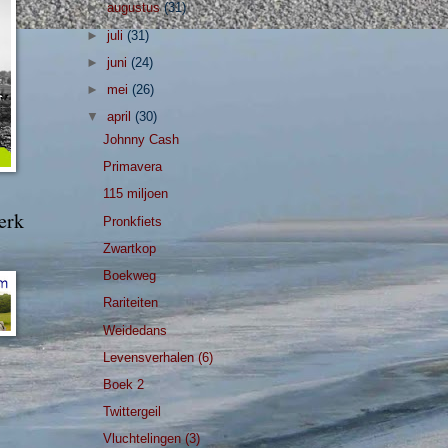
►
augustus
(31)
►
juli
(31)
►
juni
(24)
►
mei
(26)
▼
april
(30)
Johnny Cash
Primavera
115 miljoen
erk
Pronkfiets
Zwartkop
Boekweg
Rariteiten
Weidedans
Levensverhalen (6)
Boek 2
Twittergeil
Vluchtelingen (3)