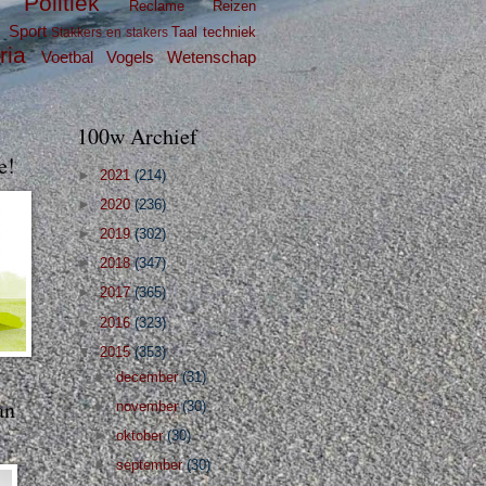
Politiek
Reclame
Reizen
g
Sport
Taal
techniek
Stakkers en stakers
ria
Voetbal
Vogels
Wetenschap
100w Archief
e!
►
2021
(214)
►
2020
(236)
►
2019
(302)
►
2018
(347)
►
2017
(365)
►
2016
(323)
▼
2015
(353)
►
december
(31)
an
►
november
(30)
►
oktober
(30)
►
september
(30)