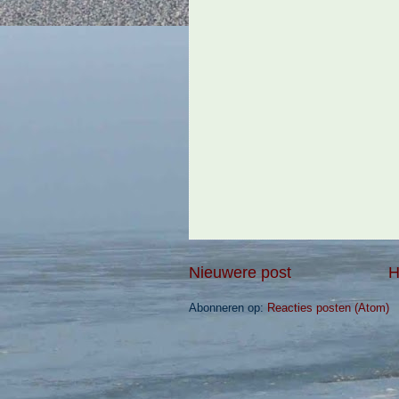
Nieuwere post
H
Abonneren op:
Reacties posten (Atom)