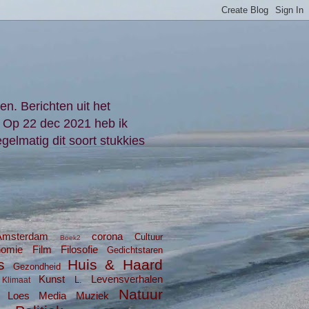
en. Berichten uit het
. Op 22 dec 2021 heb ik
gelmatig dit soort stukkies
Amsterdam
corona
Cultuur
Boek2
nomie
Film
Filosofie
Gedichtstaren
s
Huis & Haard
Gezondheid
Kunst
Levensverhalen
L.
Klimaat
Natuur
Loes
Media
Muziek