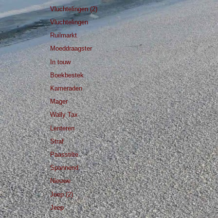
Vluchtelingen (2)
Vluchtelingen
Ruilmarkt
Moeddraagster
In touw
Boekbestek
Kameraden
Mager
Wally Tax
Lenteren
Straf
Paasstilte
Spannend
Nieuwe
Jeep (2)
Jeep