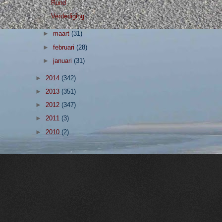
Rund
Verdediging
►
maart
(31)
►
februari
(28)
►
januari
(31)
►
2014
(342)
►
2013
(351)
►
2012
(347)
►
2011
(3)
►
2010
(2)