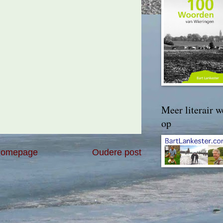
Meer literair w
op
omepage
Oudere post