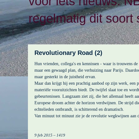
voor iets nieuws. N
regelmatig dit soort 
Revolutionary Road (2)
Hun vrienden, collega's en kennissen - waar is trouwens de
maar een gewaagd plan, die verhuizing naar Parijs. Daardoo
maar gesterkt in de juistheid ervan.
Maar dan krijgt hij een prachtig aanbod op zijn werk, een 
materiële vooruitzichten biedt. De twijfel slaat toe en wor
gebeurtenissen. Langzaam ziet zij, die het allemaal heeft 
Europese droom achter de horizon verdwijnen. De strijd di
echtelieden ontbrandt, is schitterend en dramatisch.
Van minuut tot minuut zie je de revolutie wegkwijnen aan 
9 feb 2015 – 1419