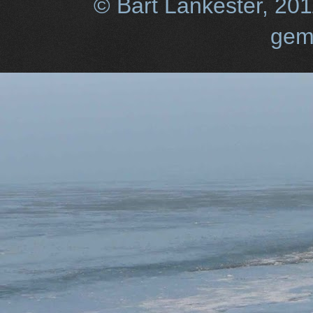
© Bart Lankester, 20
gem