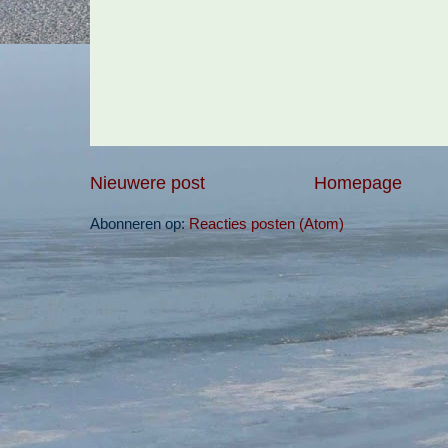
Nieuwere post
Homepage
Abonneren op:
Reacties posten (Atom)