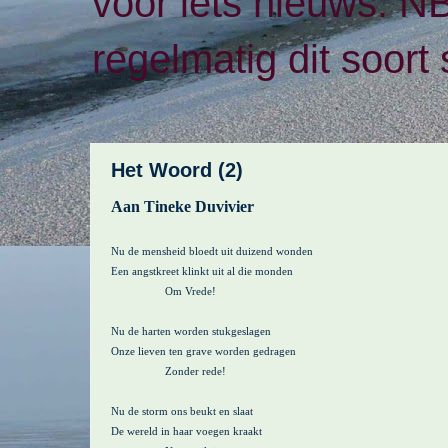
voor iets nieuws. N
regelmatig dit soort 
Het Woord (2)
Aan Tineke Duvivier
Nu de mensheid bloedt uit duizend wonden
Een angstkreet klinkt uit al die monden
Om Vrede!
Nu de harten worden stukgeslagen
Onze lieven ten grave worden gedragen
Zonder rede!
Nu de storm ons beukt en slaat
De wereld in haar voegen kraakt