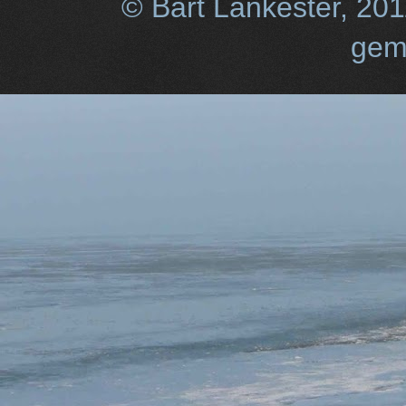
© Bart Lankester, 20
gem