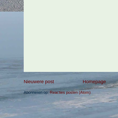
Nieuwere post
Homepage
Abonneren op:
Reacties posten (Atom)