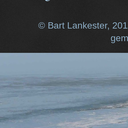
© Bart Lankester, 20
gem