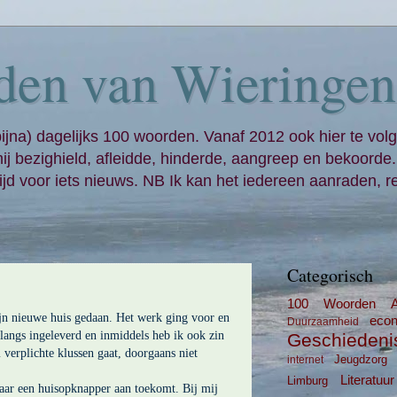
den van Wieringen
bijna) dagelijks 100 woorden. Vanaf 2012 ook hier te volg
mij bezighield, afleidde, hinderde, aangreep en bekoorde
jd voor iets nieuws. NB Ik kan het iedereen aanraden, re
Categorisch
100 Woorden
ijn nieuwe huis gedaan. Het werk ging voor en
eco
Duurzaamheid
nlangs ingeleverd en inmiddels heb ik ook zin
Geschiedeni
 verplichte klussen gaat, doorgaans niet
Jeugdzorg
internet
Literatuur
Limburg
 waar een huisopknapper aan toekomt. Bij mij