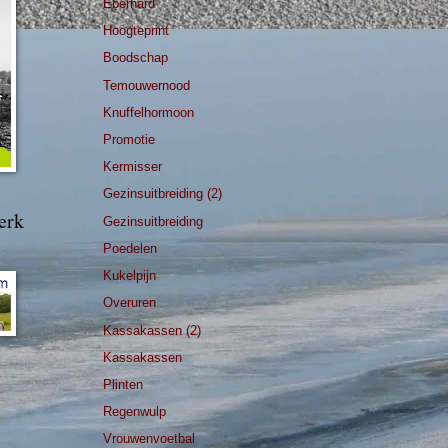
Eberhard
Hoogteprint
Boodschap
Temouwernood
Knuffelhormoon
Promotie
Kermisser
Gezinsuitbreiding (2)
erk
Gezinsuitbreiding
Poedelen
Kukelpijn
Overuren
Kassakassen (2)
Kassakassen
Plinten
Regenwulp
Vrouwenvoetbal