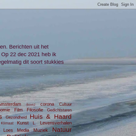
en. Berichten uit het
. Op 22 dec 2021 heb ik
gelmatig dit soort stukkies
Amsterdam
corona
Cultuur
Boek2
nomie
Film
Filosofie
Gedichtstaren
s
Huis & Haard
Gezondheid
Kunst
Levensverhalen
L.
Klimaat
Natuur
Loes
Media
Muziek