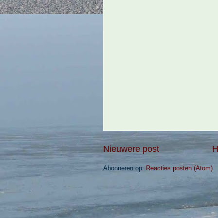
Nieuwere post
H
Abonneren op:
Reacties posten (Atom)