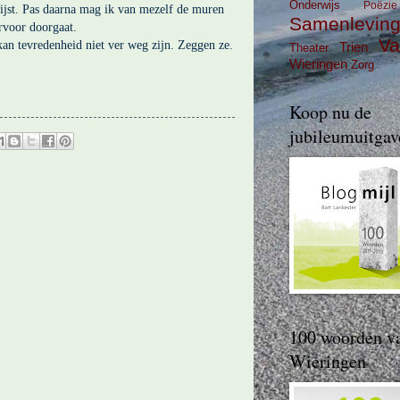
Onderwijs
Poëzie
lijst. Pas daarna mag ik van mezelf de muren
Samenlevin
rvoor doorgaat.
Va
an tevredenheid niet ver weg zijn. Zeggen ze.
Trien
Theater
Wieringen
Zorg
Koop nu de
jubileumuitgav
100 woorden v
Wieringen