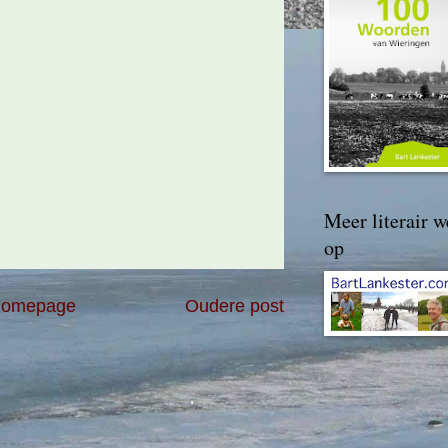
Meer literair w
op
omepage
Oudere post