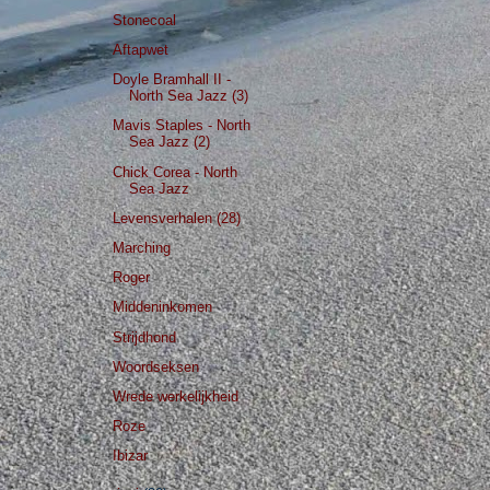
Stonecoal
Aftapwet
Doyle Bramhall II -
North Sea Jazz (3)
Mavis Staples - North
Sea Jazz (2)
Chick Corea - North
Sea Jazz
Levensverhalen (28)
Marching
Roger
Middeninkomen
Strijdhond
Woordseksen
Wrede werkelijkheid
Roze
Ibizar