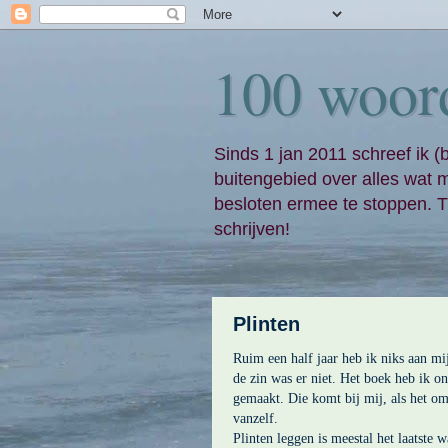
100 woor
Sinds 1 jan 2011 schreef ik (
buitengebied over alles wat 
besloten ermee te stoppen. Ti
schrijven!
Plinten
Ruim een half jaar heb ik niks aan m
de zin was er niet. Het boek heb ik o
gemaakt. Die komt bij mij, als het om
vanzelf.
Plinten leggen is meestal het laatste