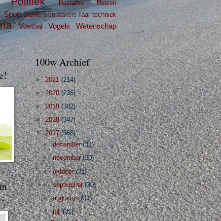
Politiek
Reclame
Reizen
g
Sport
Taal
techniek
Stakkers en stakers
ria
Voetbal
Vogels
Wetenschap
100w Archief
e!
►
2021
(214)
►
2020
(236)
►
2019
(302)
►
2018
(347)
▼
2017
(365)
►
december
(31)
►
november
(30)
►
oktober
(31)
an
►
september
(30)
►
augustus
(31)
▼
juli
(31)