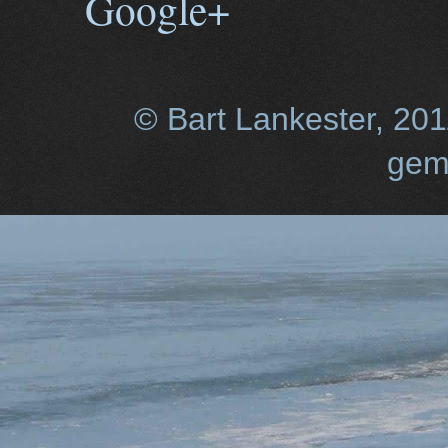
Google+
© Bart Lankester, 20
gem