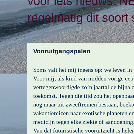
voor iets nieuws. N
regelmatig dit soort 
Vooruitgangspalen
Soms valt het mij ineens op: we leven in
Voor mij, als kind van midden vorige eeu
vertegenwoordigde zo’n jaartal de bijna 
toekomst. Tegen die tijd zou het openbaa
nog maar uit zweeftreinen bestaan, boek
vakantiereizen naar exotische planeten e
medicijn tegen elke ziekte of aandoening
Van dat futuristische vooruitzicht is hele