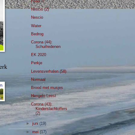
Peter R.
Nescio (2)
Nescio
Water
Bedrog
Corona (44):
Schuifredenen
EK 2020
Perkje
erk
Levensverhalen (58)
Normaal
Brood met musjes
Hengelo Leest
Corona (43):
Kinderslachtoffers
(2)
►
juni
(19)
►
mei
(17)