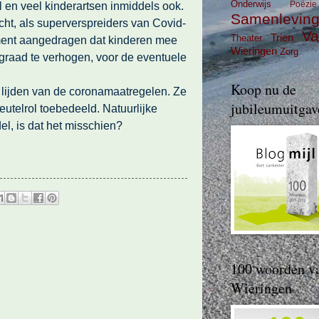
Onderwijs
l en veel kinderartsen inmiddels ook.
Poëzie
Samenlevin
cht, als superverspreiders van Covid-
Va
Trien
Theater
ment aangedragen dat kinderen mee
Wieringen
Zorg
graad te verhogen, voor de eventuele
Koop nu de
 lijden van de coronamaatregelen. Ze
jubileumuitgav
eutelrol toebedeeld. Natuurlijke
l, is dat het misschien?
100 woorden v
Wieringen