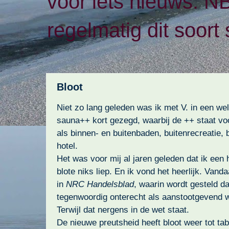
voor iets nieuws. N
regelmatig dit soort 
Bloot
Niet zo lang geleden was ik met V. in een we
sauna++ kort gezegd, waarbij de ++ staat voor
als binnen- en buitenbaden, buitenrecreatie, 
hotel.
Het was voor mij al jaren geleden dat ik een 
blote niks liep. En ik vond het heerlijk. Vand
in
NRC Handelsblad
, waarin wordt gesteld da
tegenwoordig onterecht als aanstootgevend 
Terwijl dat nergens in de wet staat.
De nieuwe preutsheid heeft bloot weer tot tab