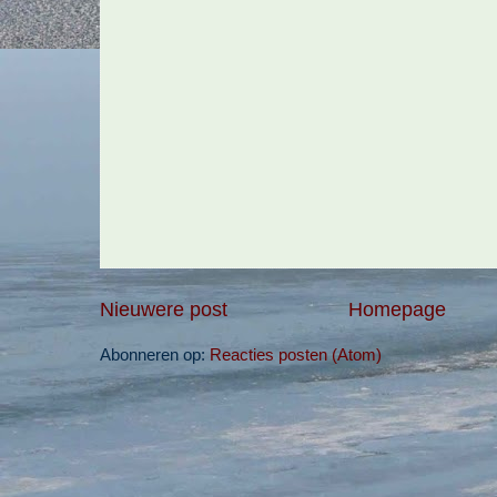
Nieuwere post
Homepage
Abonneren op:
Reacties posten (Atom)