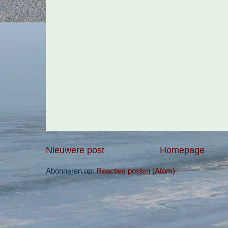
Nieuwere post
Homepage
Abonneren op:
Reacties posten (Atom)