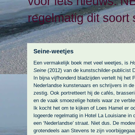
voor iets nieuws. N
regelmatig dit soort 
Seine-weetjes
Een vermakelijk boek met veel weetjes, is
Ho
Seine
(2012) van de kunstschilder-publicist 
In bijna vijfhonderd bladzijden vertelt hij het
Nederlandse kunstenaars en schrijvers in de j
zestig. Ook portretteert hij de cafés, brasser
en de vaak smoezelige hotels waar ze verbl
Ik kocht het om te kijken of Loes Hamel er oo
logeerde regelmatig in Hotel La Louisiane in
een ‘Nederlandse’ straat. Niet dus. De modewe
grotendeels aan Stevens te zijn voorbijgegaa