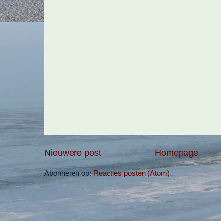
Nieuwere post
Homepage
Abonneren op:
Reacties posten (Atom)