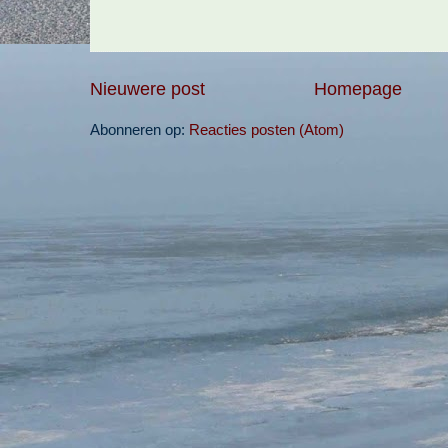
Nieuwere post
Homepage
Abonneren op:
Reacties posten (Atom)