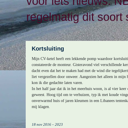
voor iets nieuws. N
regelmatig dit soort 
Kortsluiting
Mijn CV-ketel heeft een lekkende pomp waardoor kortsluiti
constateerde de monteur. Gisteravond viel verschillende ker
dacht even dat het te maken had met de wind die tegelijkert
liet vergezellen door onweer. Aangezien het alleen in mijn 
kon ik die gedachte laten varen.
In het half jaar dat ik in het meerhuis woon, is al vier kee
geweest. Hoog tijd om te verhuizen, typ ik met koude ving
onverwarmd huis of jaren kleumen in een Libanees tentenk
mij klagen.
18 nov 2016 – 2023