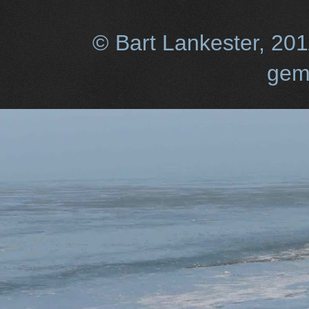
© Bart Lankester, 20
gem