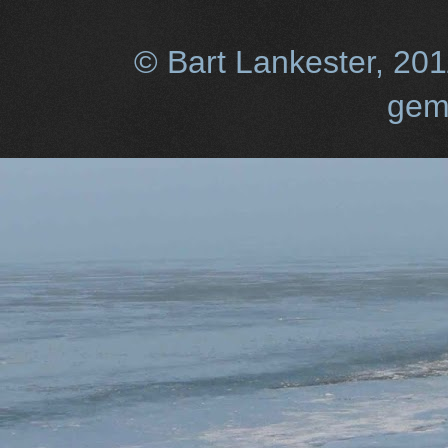
© Bart Lankester, 20
gem