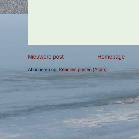
Nieuwere post
Homepage
Abonneren op:
Reacties posten (Atom)