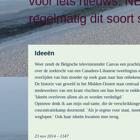
voor iets nieuws. N
regelmatig dit soort 
Ideeën
Weer zendt de Belgische televisiezender Canvas een prachti
over de zoektocht van een Canadees-Libanese tweelingzus e
overlijden van hun moeder op zoek gaan naar hun onbekend
De historie van geweld in het Midden-Oosten staat centraal 
medewerkers van een krant vluchten om hun leven te redden,
'Ideeën overleven alleen als ze worden verdedigd.'
Opnieuw denk ik aan mijn oud-tante, die de verschrikkinge
concentratiekamp doorstond. 'Als je ergens voor staat, moet
weglopen.' Ook haar ideeën kwamen mee terug.
23 nov 2014 – 1347