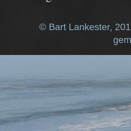
© Bart Lankester, 20
gem