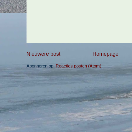
Nieuwere post
Homepage
Abonneren op:
Reacties posten (Atom)