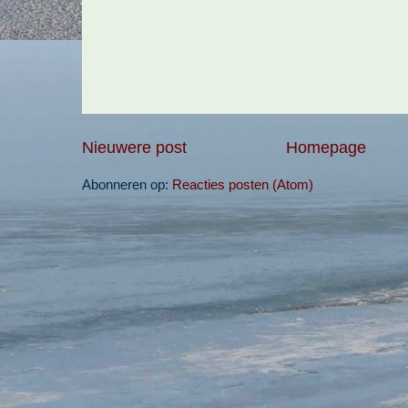
Nieuwere post
Homepage
Abonneren op:
Reacties posten (Atom)