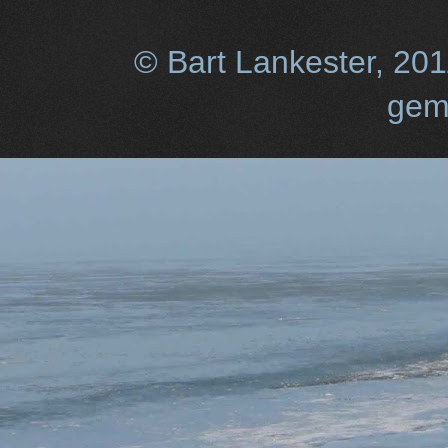
© Bart Lankester, 20
gem