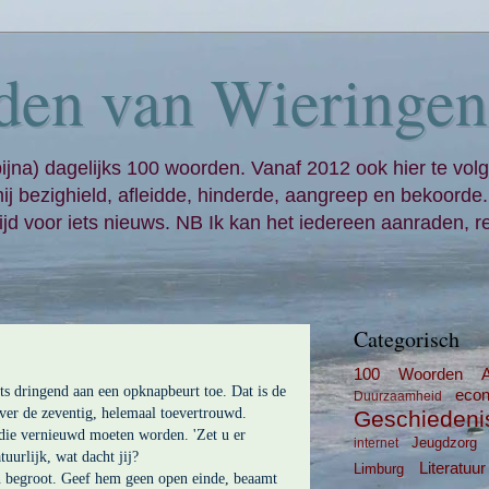
den van Wieringen
bijna) dagelijks 100 woorden. Vanaf 2012 ook hier te volg
mij bezighield, afleidde, hinderde, aangreep en bekoorde
jd voor iets nieuws. NB Ik kan het iedereen aanraden, re
Categorisch
100 Woorden
ets dringend aan een opknapbeurt toe. Dat is de
eco
Duurzaamheid
ver de zeventig, helemaal toevertrouwd.
Geschiedeni
die vernieuwd moeten worden. 'Zet u er
Jeugdzorg
internet
tuurlijk, wat dacht jij?
Literatuur
Limburg
n begroot. Geef hem geen open einde, beaamt