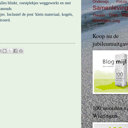
Onderwijs
Poëzie
 Alles blinkt, roestplekjes weggewerkt en met
Samenlevin
vanouds.
Va
s. Inclusief de post 'klein materiaal, kogels,
Trien
Theater
ntroerd.
Wieringen
Zorg
Koop nu de
jubileumuitgav
100 woorden v
Wieringen