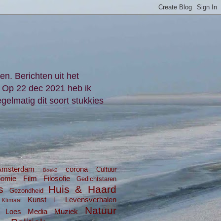
en. Berichten uit het
. Op 22 dec 2021 heb ik
gelmatig dit soort stukkies
Amsterdam
corona
Cultuur
Boek2
nomie
Film
Filosofie
Gedichtstaren
s
Huis & Haard
Gezondheid
Kunst
Levensverhalen
L.
Klimaat
Natuur
Loes
Media
Muziek