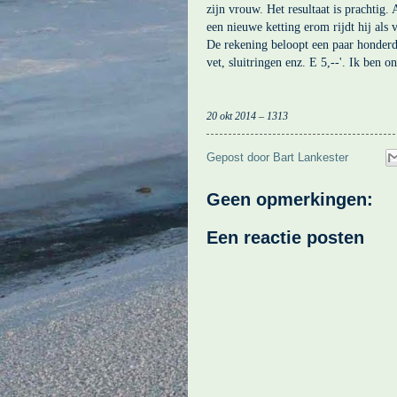
zijn vrouw. Het resultaat is prachtig.
een nieuwe ketting erom rijdt hij als 
De rekening beloopt een paar honderdje
vet, sluitringen enz. E 5,--'. Ik ben o
20 okt 2014 – 1313
Gepost door
Bart Lankester
Geen opmerkingen:
Een reactie posten