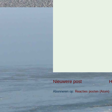
Nieuwere post
H
Abonneren op:
Reacties posten (Atom)