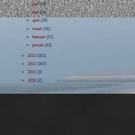
►
juni
(29)
►
mei
(31)
►
april
(30)
►
maart
(31)
►
februari
(27)
►
januari
(31)
►
2013
(351)
►
2012
(347)
►
2011
(3)
►
2010
(2)