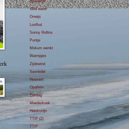
Bloivertje
Wild water
Onwijs
Loofhut
Sonny Rollins
Puntje
Mokum wenkt
Warmpjes
erk
Zijdewind
Saxriedel
Houvast
Opafiets
Zondag
Moederkoek
Huiskonijn
TTIP (2)
TTIP