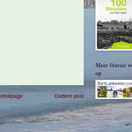
Meer literair w
op
omepage
Oudere post