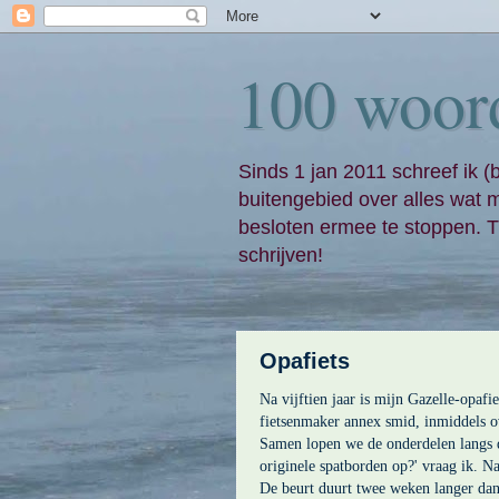
100 woor
Sinds 1 jan 2011 schreef ik (
buitengebied over alles wat 
besloten ermee te stoppen. Ti
schrijven!
Opafiets
Na vijftien jaar is mijn Gazelle-opafi
fietsenmaker annex smid, inmiddels o
Samen lopen we de onderdelen langs 
originele spatborden op?' vraag ik. Na
De beurt duurt twee weken langer da