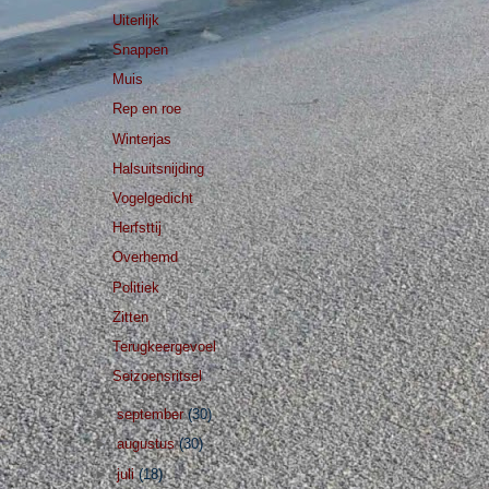
Uiterlijk
Snappen
Muis
Rep en roe
Winterjas
Halsuitsnijding
Vogelgedicht
Herfsttij
Overhemd
Politiek
Zitten
Terugkeergevoel
Seizoensritsel
►
september
(30)
►
augustus
(30)
►
juli
(18)