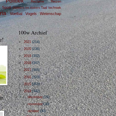
Politiek
Reclame
Reizen
g
Sport
Taal
techniek
Stakkers en stakers
ria
Voetbal
Vogels
Wetenschap
100w Archief
e!
►
2021
(214)
►
2020
(236)
►
2019
(302)
►
2018
(347)
►
2017
(365)
►
2016
(323)
►
2015
(353)
▼
2014
(342)
an
►
december
(25)
►
november
(30)
▼
oktober
(30)