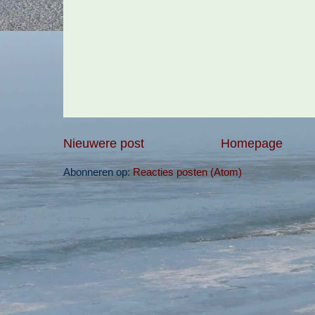
Nieuwere post
Homepage
Abonneren op:
Reacties posten (Atom)