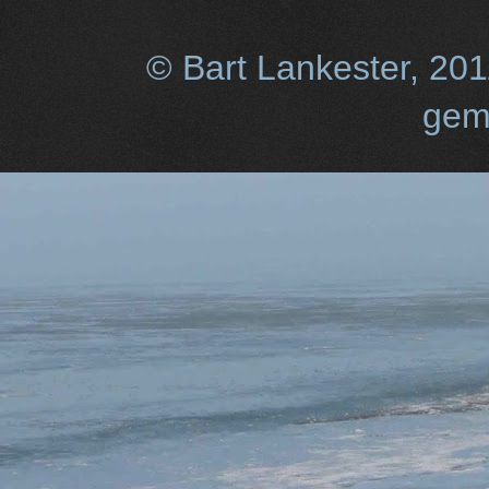
© Bart Lankester, 20
gem