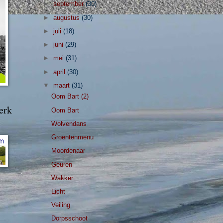
►
september
(30)
►
augustus
(30)
►
juli
(18)
►
juni
(29)
►
mei
(31)
►
april
(30)
▼
maart
(31)
Oom Bart (2)
erk
Oom Bart
Wolvendans
Groentenmenu
Moordenaar
Geuren
Wakker
Licht
Veiling
Dorpsschoot