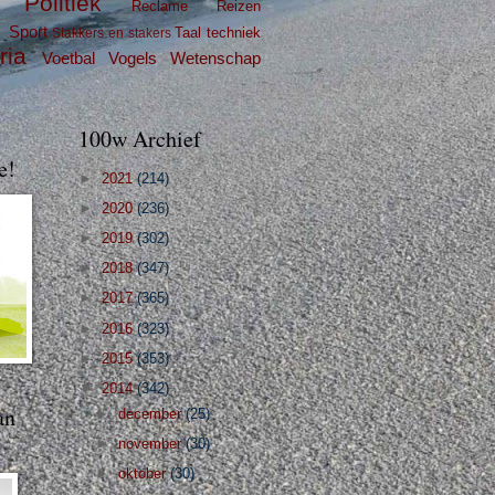
Politiek
Reclame
Reizen
g
Sport
Taal
techniek
Stakkers en stakers
ria
Voetbal
Vogels
Wetenschap
100w Archief
e!
►
2021
(214)
►
2020
(236)
►
2019
(302)
►
2018
(347)
►
2017
(365)
►
2016
(323)
►
2015
(353)
▼
2014
(342)
an
►
december
(25)
►
november
(30)
►
oktober
(30)