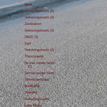
Ipsos
Verkiezingskoorts (5)
Verkiezingskoorts (4)
Zandzakken
Verkiezingskoorts (3)
DMZE (3)
Egel
Verkiezingskoorts (2)
Thuiszorgelijk
De man zonder hoofd
(2)
De man zonder hoofd
Dikbedzaadkraker
Waarhaftig
Sauerbrij
Verkiezingskoorts
Lente Marije