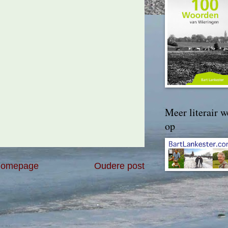
Meer literair w
op
omepage
Oudere post