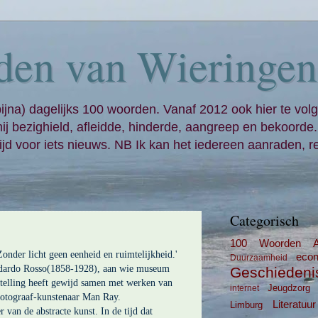
den van Wieringen
bijna) dagelijks 100 woorden. Vanaf 2012 ook hier te volg
mij bezighield, afleidde, hinderde, aangreep en bekoorde
jd voor iets nieuws. NB Ik kan het iedereen aanraden, re
Categorisch
100 Woorden
 Zonder licht geen eenheid en ruimtelijkheid.'
eco
Duurzaamheid
edardo Rosso(1858-1928), aan wie museum
Geschiedeni
telling heeft gewijd samen met werken van
Jeugdzorg
internet
fotograaf-kunstenaar Man Ray.
Literatuur
Limburg
van de abstracte kunst. In de tijd dat