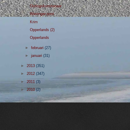
Oorlogskunstenaar
Wieringer-post
Krim
Opperlands (2)
Opperlands
►
februari
(27)
►
januari
(31)
►
2013
(351)
►
2012
(347)
►
2011
(3)
►
2010
(2)