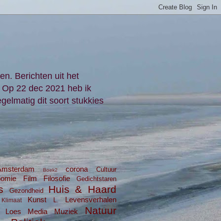
en. Berichten uit het
. Op 22 dec 2021 heb ik
gelmatig dit soort stukkies
Amsterdam
corona
Cultuur
Boek2
nomie
Film
Filosofie
Gedichtstaren
s
Huis & Haard
Gezondheid
Kunst
Levensverhalen
L.
Klimaat
Natuur
Loes
Media
Muziek