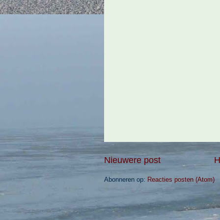
Nieuwere post
H
Abonneren op:
Reacties posten (Atom)