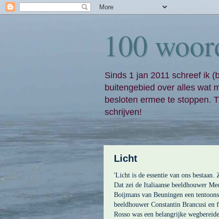
100 woor
Sinds 1 jan 2011 schreef ik (
buitengebied over alles wat 
besloten ermee te stoppen. Ti
schrijven!
Licht
'Licht is de essentie van ons bestaan.
Dat zei de Italiaanse beeldhouwer M
Boijmans van Beuningen een tentoons
beeldhouwer Constantin Brancusi en 
Rosso was een belangrijke wegbereider 