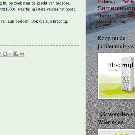
Onderwijs
Poëzie
g hij op zoek naar de kracht van het idee.
Samenlevin
rst
(1889), waarbij in latere versies het hoofd
Va
Trien
Theater
 van zijn beelden. Ook die zijn krachtig.
Wieringen
Zorg
Koop nu de
jubileumuitgav
100 woorden v
Wieringen