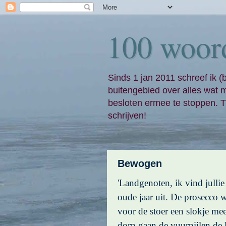
100 woor
Sinds 1 jan 2011 schreef ik (
buitengebied over alles wat 
besloten ermee te stoppen. Ti
schrijven!
Bewogen
'Landgenoten, ik vind jullie
oude jaar uit. De prosecco w
voor de stoer een slokje me
dorp gaan de vuurpijlen de l