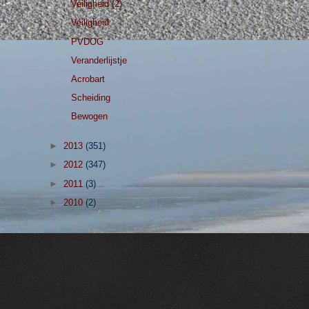
Veiligheid (2)
Veiligheid
PVDOG
Veranderlijstje
Acrobart
Scheiding
Bewogen
►
2013
(351)
►
2012
(347)
►
2011
(3)
►
2010
(2)