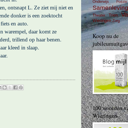
Onderwijs
Poëzie
Samenlevin
n, ontsnapt L. Ze ziet mij niet en
Va
ende donker is een zoektocht
Trien
Theater
Wieringen
Zorg
iets en auto.
En warempel, daar komt ze
Koop nu de
rd, trillend op haar benen.
jubileumuitgav
ar kleed in slaap.
aar.
100 woorden v
Wieringen