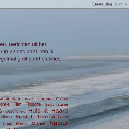
en. Berichten uit het
. Op 22 dec 2021 heb ik
gelmatig dit soort stukkies
Amsterdam
corona
Cultuur
Boek2
nomie
Film
Filosofie
Gedichtstaren
s
Huis & Haard
Gezondheid
Kunst
Levensverhalen
L.
Klimaat
Natuur
Loes
Media
Muziek