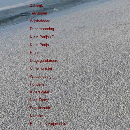
Zakelijk
Telyuppen
Wijsheiddag
Deprimaandag
Klein Parijs (2)
Klein Parijs
Erger
Drugsgerelateerd
Urinemonster
Wadbeleving
Hondenzit
Alders-tafel
Nico Tromp
Familiezaak
Komme
Eusebio & Kapuschka