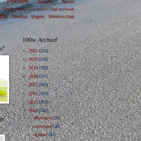
Politiek
Reclame
Reizen
g
Sport
Taal
techniek
Stakkers en stakers
ria
Voetbal
Vogels
Wetenschap
100w Archief
e!
►
2021
(214)
►
2020
(236)
►
2019
(302)
►
2018
(347)
►
2017
(365)
►
2016
(323)
►
2015
(353)
▼
2014
(342)
an
►
december
(25)
►
november
(30)
►
oktober
(30)