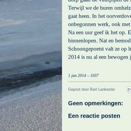
Terwijl we de buren omhelze
gaat heen. In het oorverdov
onbegonnen werk, ook met f
Na een uur geef ik het op. 
binnenlopen. Nat en bemodde
Schoongepoetst valt ze op ha
2014 is nu al een bewogen j
1 jan 2014 – 1037
Gepost door
Bart Lankester
Geen opmerkingen:
Een reactie posten