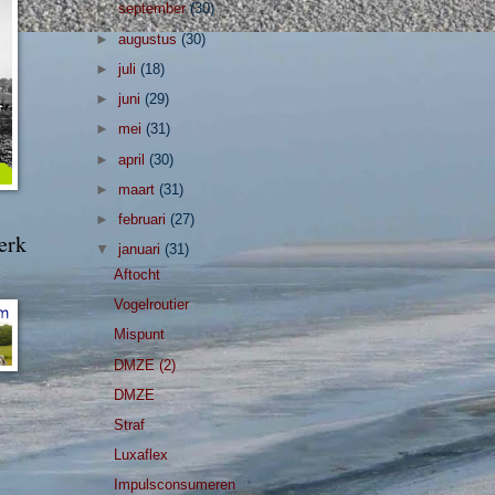
►
september
(30)
►
augustus
(30)
►
juli
(18)
►
juni
(29)
►
mei
(31)
►
april
(30)
►
maart
(31)
►
februari
(27)
erk
▼
januari
(31)
Aftocht
Vogelroutier
Mispunt
DMZE (2)
DMZE
Straf
Luxaflex
Impulsconsumeren