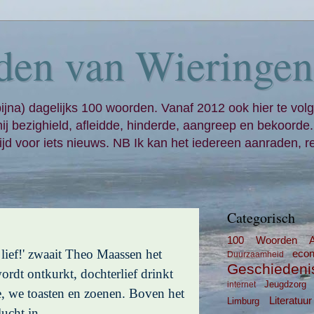
den van Wieringen
bijna) dagelijks 100 woorden. Vanaf 2012 ook hier te volg
mij bezighield, afleidde, hinderde, aangreep en bekoorde
jd voor iets nieuws. NB Ik kan het iedereen aanraden, re
Categorisch
100 Woorden
 lief!' zwaait Theo Maassen het
eco
Duurzaamheid
Geschiedeni
ordt ontkurkt, dochterlief drinkt
Jeugdzorg
internet
e, we toasten en zoenen. Boven het
Literatuur
Limburg
ucht in.