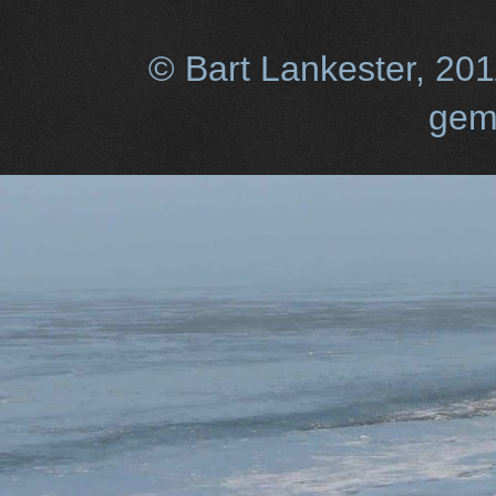
© Bart Lankester, 20
gem