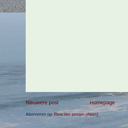
Nieuwere post
Homepage
Abonneren op:
Reacties posten (Atom)