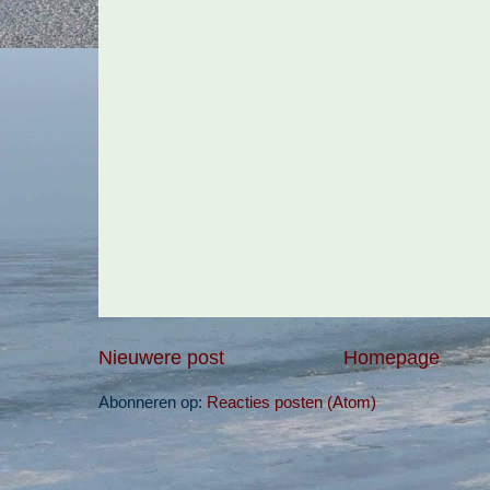
Nieuwere post
Homepage
Abonneren op:
Reacties posten (Atom)