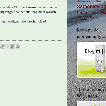
Onderwijs
Poëzie
Samenlevin
n van de VVD, roept mensen op om niet te
Va
' Hij vergeet dat het punt nog moet worden
Trien
Theater
Wieringen
Zorg
n ontmoedigen. Grondrecht, Klaas!
Koop nu de
jubileumuitgav
100 woorden v
Wieringen