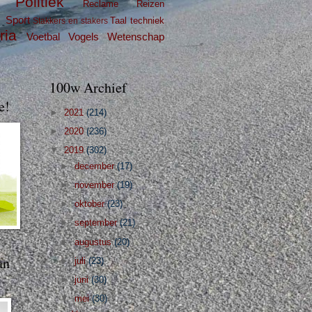
Politiek
Reclame
Reizen
g
Sport
Taal
techniek
Stakkers en stakers
ria
Voetbal
Vogels
Wetenschap
100w Archief
e!
►
2021
(214)
►
2020
(236)
▼
2019
(302)
►
december
(17)
►
november
(19)
►
oktober
(23)
►
september
(21)
►
augustus
(20)
an
►
juli
(23)
►
juni
(30)
▼
mei
(30)