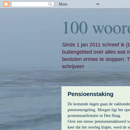
100 woor
Sinds 1 jan 2011 schreef ik (
buitengebied over alles wat 
besloten ermee te stoppen. Ti
schrijven!
Pensioenstaking
De komende dagen gaan de vakbonden 
pensioenregeling. Morgen ligt het ope
protestmanifestatie in Den Haag.
Over een nieuw pensioenenakkoord word
keer dat het overleg klapte, werd de 