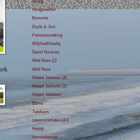
Vroeg
Hongerwinter
Bronsdor
Doyle & Jimi
Pensioenstaking
#RijShellVoorbij
David Hockney
Wild Rose (2)
erk
Wild Rose
Robert Johnson (3)
Robert Johnson (2)
Robert Johnson
Buma
Tureluurs
Levensverhalen (47)
Heelal
Armoedepotje