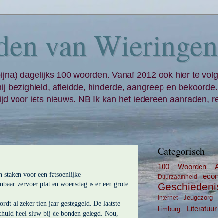
den van Wieringen
bijna) dagelijks 100 woorden. Vanaf 2012 ook hier te volg
mij bezighield, afleidde, hinderde, aangreep en bekoorde
jd voor iets nieuws. NB Ik kan het iedereen aanraden, re
Categorisch
100 Woorden
staken voor een fatsoenlijke
eco
Duurzaamheid
nbaar vervoer plat en woensdag is er een grote
Geschiedeni
Jeugdzorg
internet
t al zeker tien jaar gesteggeld. De laatste
Literatuur
Limburg
schuld heel sluw bij de bonden gelegd. Nou,