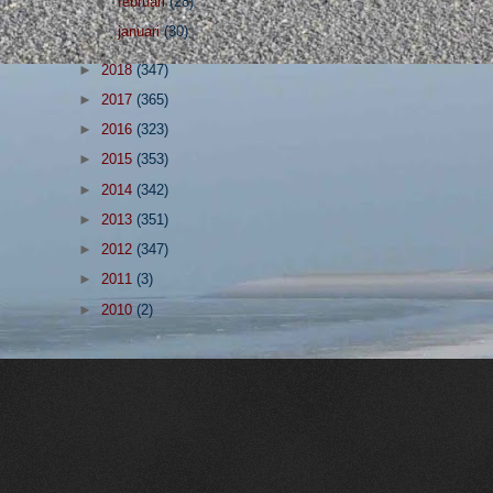
►
februari
(28)
►
januari
(30)
►
2018
(347)
►
2017
(365)
►
2016
(323)
►
2015
(353)
►
2014
(342)
►
2013
(351)
►
2012
(347)
►
2011
(3)
►
2010
(2)