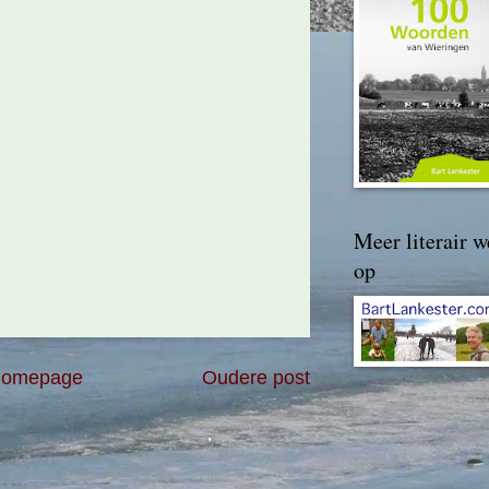
Meer literair w
op
omepage
Oudere post