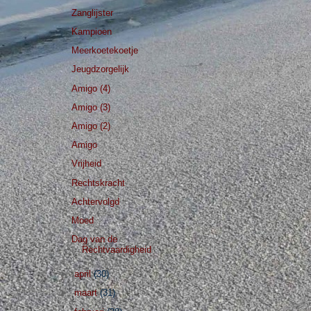
Zanglijster
Kampioen
Meerkoetekoetje
Jeugdzorgelijk
Amigo (4)
Amigo (3)
Amigo (2)
Amigo
Vrijheid
Rechtskracht
Achtervolgd
Moed
Dag van de
Rechtvaardigheid
►
april
(30)
►
maart
(31)