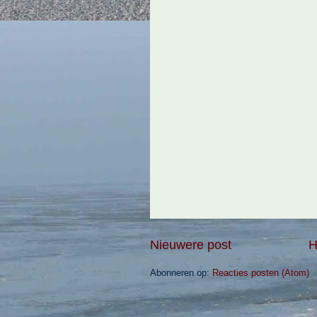
Nieuwere post
H
Abonneren op:
Reacties posten (Atom)