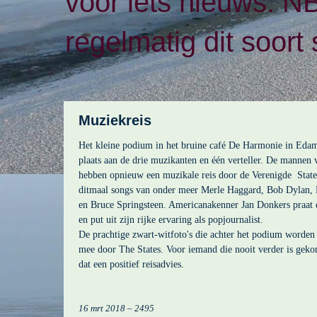
voor iets nieuws. N
regelmatig dit soort 
Muziekreis
Het kleine podium in het bruine café De Harmonie in Eda
plaats aan de drie muzikanten en één verteller. De mannen 
hebben opnieuw een muzikale reis door de Verenigde
Stat
ditmaal songs van onder meer Merle Haggard, Bob Dylan
en Bruce Springsteen. Americanakenner Jan Donkers praat
en put uit zijn rijke ervaring als popjournalist.
De prachtige zwart-witfoto's die achter het podium worden 
mee door The States. Voor iemand die nooit verder is gek
dat een positief reisadvies.
16 mrt 2018 – 2495