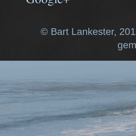
© Bart Lankester, 20
gem