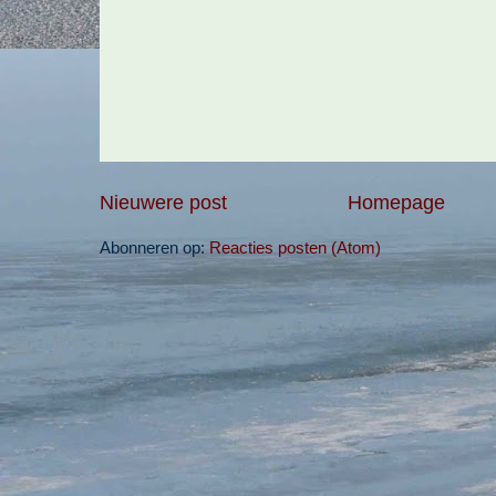
Nieuwere post
Homepage
Abonneren op:
Reacties posten (Atom)