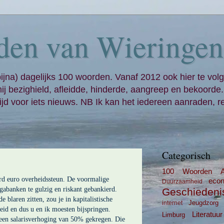
den van Wieringen
bijna) dagelijks 100 woorden. Vanaf 2012 ook hier te volg
mij bezighield, afleidde, hinderde, aangreep en bekoorde
jd voor iets nieuws. NB Ik kan het iedereen aanraden, re
Categorisch
100 Woorden
rd euro overheidssteun. De voormalige
eco
Duurzaamheid
egabanken te gulzig en riskant gebankierd.
Geschiedeni
 blaren zitten, zou je in kapitalistische
Jeugdzorg
internet
eid en dus u en ik moesten bijspringen.
Literatuur
Limburg
en salarisverhoging van 50% gekregen. Die