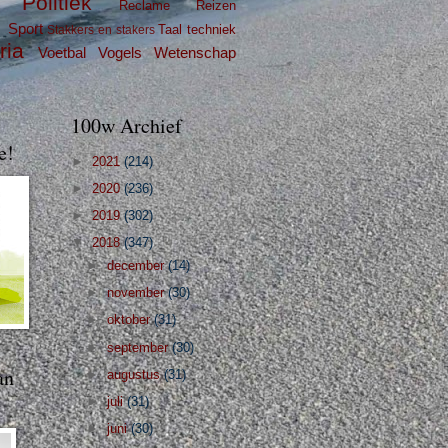
Politiek
Reclame
Reizen
g
Sport
Taal
techniek
Stakkers en stakers
ria
Voetbal
Vogels
Wetenschap
100w Archief
e!
►
2021
(214)
►
2020
(236)
►
2019
(302)
▼
2018
(347)
►
december
(14)
►
november
(30)
►
oktober
(31)
►
september
(30)
an
►
augustus
(31)
►
juli
(31)
►
juni
(30)