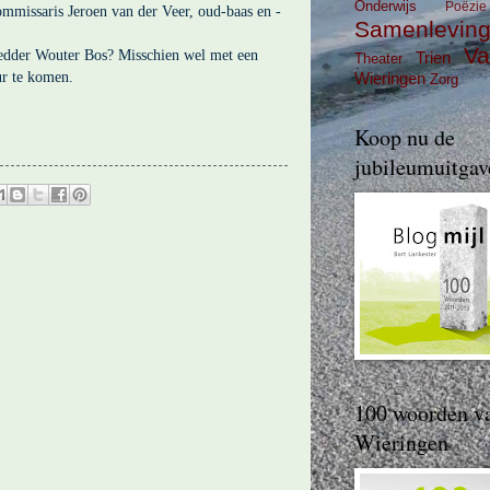
Onderwijs
Poëzie
ommissaris Jeroen van der Veer, oud-baas en -
Samenlevin
Va
redder Wouter Bos? Misschien wel met een
Trien
Theater
ur te komen.
Wieringen
Zorg
Koop nu de
jubileumuitgav
100 woorden v
Wieringen