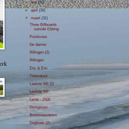
►
mei
(30)
►
april
(30)
▼
maart
(31)
Three Billboards
outside Ebbing
Positivoos
De dames
Rillingen (2)
Rillingen
erk
Eric & Eric
Tieteratuur
Laatste Wil (2)
Laatste Wil
Lente - 2500
Doorgeven
Binnenwandelen
Dagboek (2)