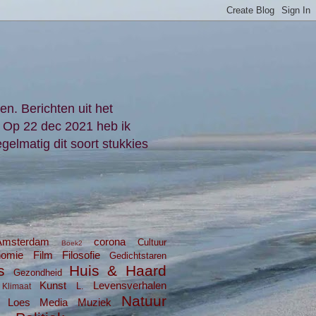
en. Berichten uit het
. Op 22 dec 2021 heb ik
gelmatig dit soort stukkies
Amsterdam
corona
Cultuur
Boek2
nomie
Film
Filosofie
Gedichtstaren
s
Huis & Haard
Gezondheid
Kunst
Levensverhalen
L.
Klimaat
Natuur
Loes
Media
Muziek