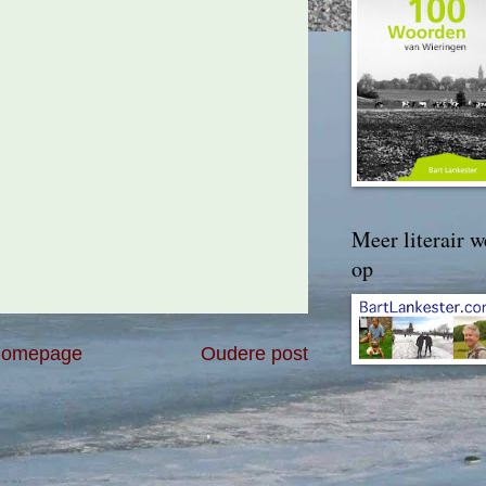
Meer literair w
op
omepage
Oudere post