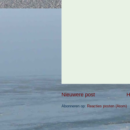
Nieuwere post
H
Abonneren op:
Reacties posten (Atom)