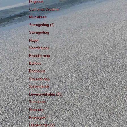
Dagboek
California Dreamin'
Muziekreis
Stemgedrag (2)
Stemgedrag
Nagel
Voordeelpas
Broodje raap
Balloos
Bosbonus
Vrouwendag
Spijkerbroek
Levensverhalen (35)
Turbomob
Natuurijs
Knopsgek
IJsberichten (2)