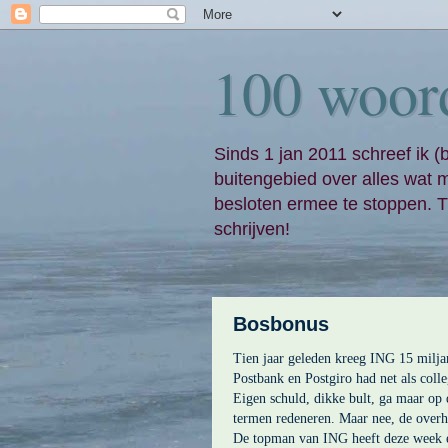
100 woor
Sinds 1 jan 2011 schreef ik (
buitengebied over alles wat 
besloten ermee te stoppen. Ti
schrijven!
Bosbonus
Tien jaar geleden kreeg ING 15 milja
Postbank en Postgiro had net als coll
Eigen schuld, dikke bult, ga maar op de
termen redeneren. Maar nee, de overh
De topman van ING heeft deze week e