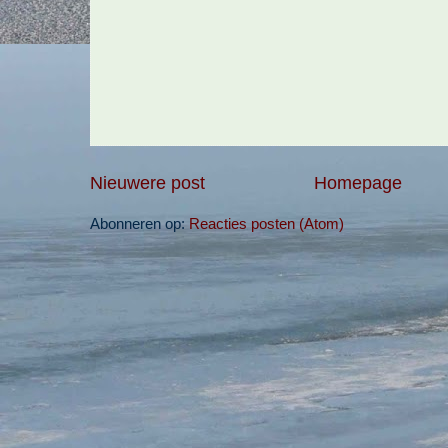
Nieuwere post
Homepage
Abonneren op:
Reacties posten (Atom)