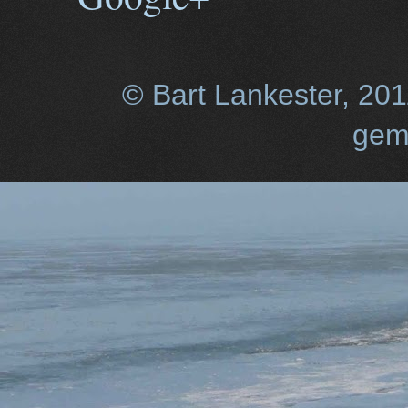
© Bart Lankester, 20
gem