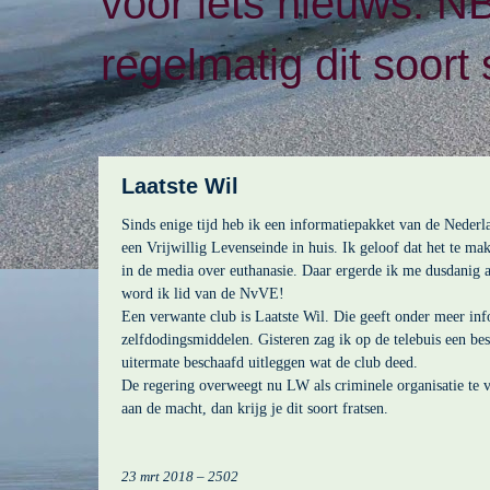
voor iets nieuws. N
regelmatig dit soort 
Laatste Wil
Sinds enige tijd heb ik een informatiepakket van de Nederl
een Vrijwillig Levenseinde in huis. Ik geloof dat het te ma
in de media over euthanasie. Daar ergerde ik me dusdanig a
word ik lid van de NvVE!
Een verwante club is Laatste Wil. Die geeft onder meer inf
zelfdodingsmiddelen. Gisteren zag ik op de telebuis een be
uitermate beschaafd uitleggen wat de club deed.
De regering overweegt nu LW als criminele organisatie te
aan de macht, dan krijg je dit soort fratsen.
23 mrt 2018 – 2502