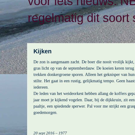
voor iets nieuws. N
regelmatig dit soort 
Kijken
De zon is aangenaam zacht. De boer die nooit vrolijk kijkt,
gras licht op van de septemberdauw. De koeien keren terug
trekken donkergroene sporen. Alleen het geknisper van hun
stilte. Het gaat in een rustig, gelijkmatig tempo. Geen haas
iedereen.
De leden van het weideorkest hebben allang de koffers gepak
jaar moet je kijkend vogelen. Daar, bij de dijkkruin, zit een
paaltje, een spiedende sperwer. Pal voor me strijkt een gra
goedemorgen.
20 sept 2016 – 1977