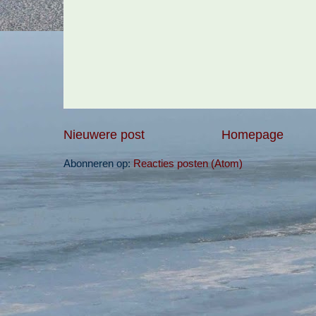
Nieuwere post
Homepage
Abonneren op:
Reacties posten (Atom)