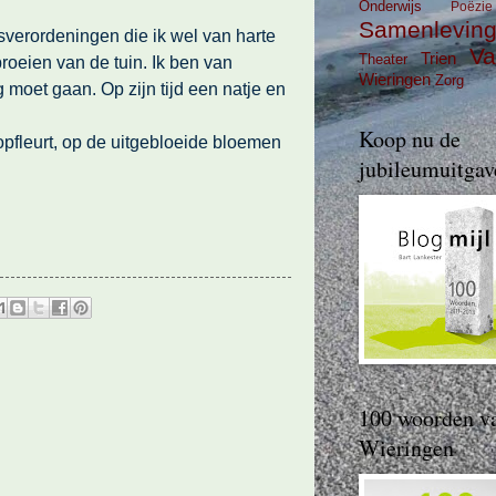
Onderwijs
Poëzie
Samenlevin
verordeningen die ik wel van harte
Va
Trien
Theater
roeien van de tuin. Ik ben van
Wieringen
Zorg
 moet gaan. Op zijn tijd een natje en
Koop nu de
 opfleurt, op de uitgebloeide bloemen
jubileumuitgav
100 woorden v
Wieringen