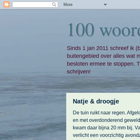
100 woor
Sinds 1 jan 2011 schreef ik (
buitengebied over alles wat 
besloten ermee te stoppen. Ti
schrijven!
Natje & droogje
De tuin ruikt naar regen. Afge
en met overdonderend geweld, 
kwam daar bijna 20 mm bij. Va
verlicht een voorzichtig avon