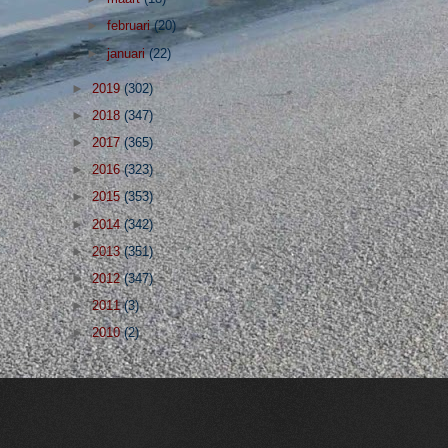
►
februari
(20)
►
januari
(22)
►
2019
(302)
►
2018
(347)
►
2017
(365)
►
2016
(323)
►
2015
(353)
►
2014
(342)
►
2013
(351)
►
2012
(347)
►
2011
(3)
►
2010
(2)