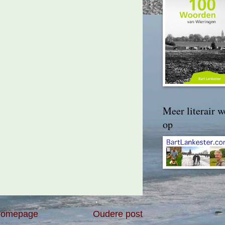
Meer literair w
op
omepage
Oudere post