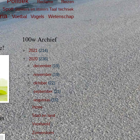
Politiek
Reclame
Reizen
g
Sport
Taal
techniek
Stakkers en stakers
ria
Voetbal
Vogels
Wetenschap
100w Archief
e!
►
2021
(214)
▼
2020
(236)
►
december
(19)
►
november
(19)
►
oktober
(22)
►
september
(21)
▼
augustus
(16)
Intree
Stad en land
an
Voorbeeld
Zomerstorm