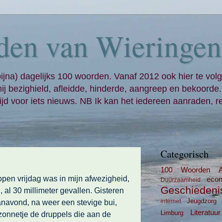
den van Wieringen
bijna) dagelijks 100 woorden. Vanaf 2012 ook hier te volg
mij bezighield, afleidde, hinderde, aangreep en bekoorde
jd voor iets nieuws. NB Ik kan het iedereen aanraden, re
Categorisch
100 Woorden
lopen vrijdag was in mijn afwezigheid,
eco
Duurzaamheid
Geschiedeni
al 30 millimeter gevallen. Gisteren
Jeugdzorg
navond, na weer een stevige bui,
internet
Literatuur
Limburg
dzonnetje de druppels die aan de