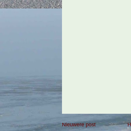
Nieuwere post
H