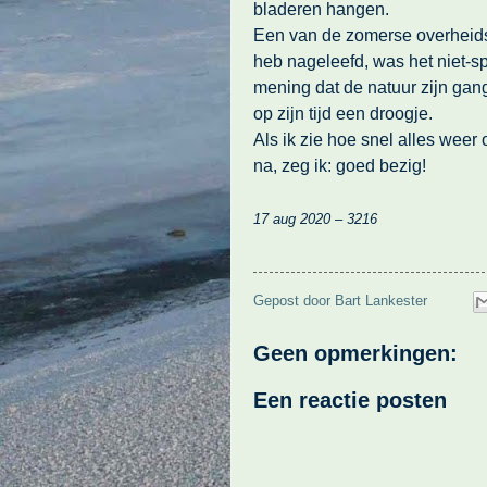
bladeren hangen.
Een van de zomerse overheids
heb nageleefd, was het niet-sp
mening dat de natuur zijn gang
op zijn tijd een droogje.
Als ik zie hoe snel alles weer
na, zeg ik: goed bezig!
17 aug 2020 – 3216
Gepost door
Bart Lankester
Geen opmerkingen:
Een reactie posten