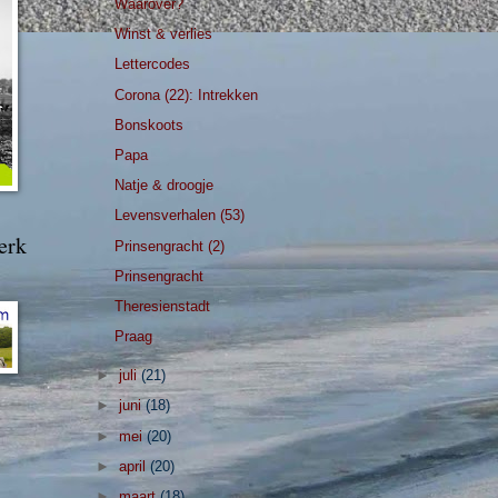
Waarover?
Winst & verlies
Lettercodes
Corona (22): Intrekken
Bonskoots
Papa
Natje & droogje
Levensverhalen (53)
erk
Prinsengracht (2)
Prinsengracht
Theresienstadt
Praag
►
juli
(21)
►
juni
(18)
►
mei
(20)
►
april
(20)
►
maart
(18)