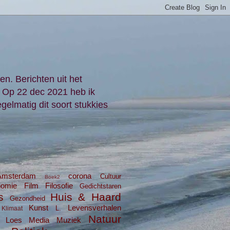
en. Berichten uit het
. Op 22 dec 2021 heb ik
gelmatig dit soort stukkies
Amsterdam
corona
Cultuur
Boek2
nomie
Film
Filosofie
Gedichtstaren
s
Huis & Haard
Gezondheid
Kunst
Levensverhalen
L.
Klimaat
Natuur
Loes
Media
Muziek