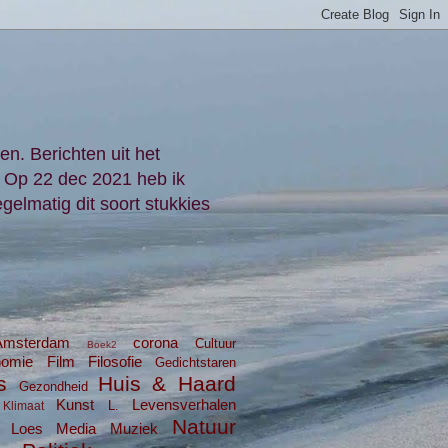
en. Berichten uit het
. Op 22 dec 2021 heb ik
gelmatig dit soort stukkies
Amsterdam
corona
Cultuur
Boek2
nomie
Film
Filosofie
Gedichtstaren
s
Huis & Haard
Gezondheid
Kunst
Levensverhalen
L.
Klimaat
Natuur
Loes
Media
Muziek