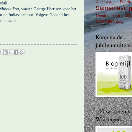
Onderwijs
Poëzie
dall.
Samenlevin
Without You
, waarin George Harrison voor het
Va
oor de Indiase cultuur. Volgens Goodall het
Trien
Theater
 popmuziek.
Wieringen
Zorg
Koop nu de
jubileumuitgav
100 woorden v
Wieringen