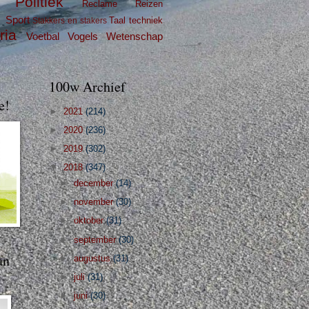
Politiek
Reclame
Reizen
g
Sport
Taal
techniek
Stakkers en stakers
ria
Voetbal
Vogels
Wetenschap
100w Archief
e!
►
2021
(214)
►
2020
(236)
►
2019
(302)
▼
2018
(347)
►
december
(14)
►
november
(30)
►
oktober
(31)
►
september
(30)
an
►
augustus
(31)
►
juli
(31)
►
juni
(30)