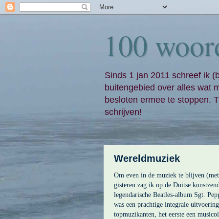
100 woor
Sinds 1 jan 2011 schreef ik (
buitengebied over alles wat 
besloten ermee te stoppen. Ti
schrijven!
Wereldmuziek
Om even in de muziek te blijven (met 
gisteren zag ik op de Duitse kunstze
legendarische Beatles-album Sgt. Pep
was een prachtige integrale uitvoerin
topmuzikanten, het eerste een musico