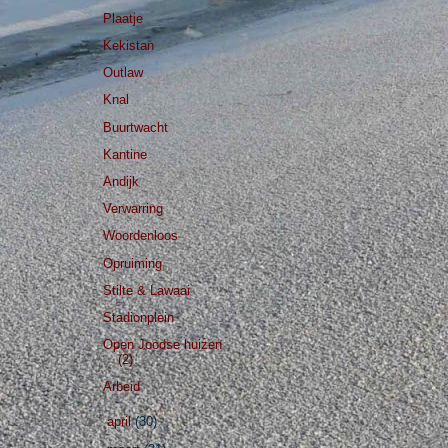
Plaatje
Kekistan
Outlaw
Knal
Buurtwacht
Kantine
Andijk
Verwarring
Woordenloos
Opruiming
Stilte & Lawaai
Stadionplein
Open Joodse huizen
(2)
Arbeid
►
april
(30)