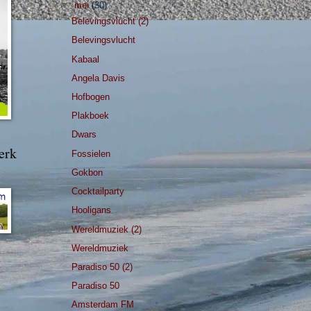
▼
mei
(30)
Belevingsvlucht (2)
Belevingsvlucht
Kabaal
Angela Davis
Hofbogen
Plakboek
Dwars
erk
Fossielen
Gokbon
Cocktailparty
Hooligans
Wereldmuziek (2)
Wereldmuziek
Paradiso 50 (2)
Paradiso 50
Amsterdam FM