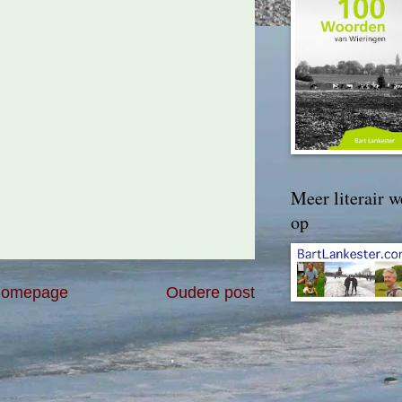
Meer literair w
op
omepage
Oudere post