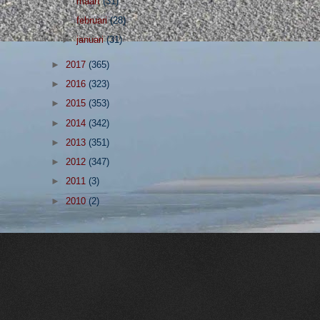
►
maart
(31)
►
februari
(28)
►
januari
(31)
►
2017
(365)
►
2016
(323)
►
2015
(353)
►
2014
(342)
►
2013
(351)
►
2012
(347)
►
2011
(3)
►
2010
(2)