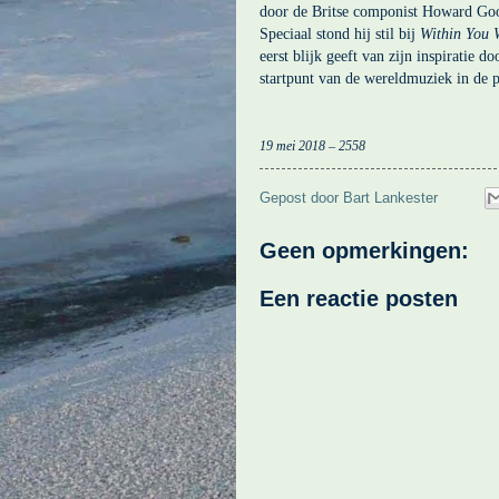
door de Britse componist Howard Goo
Speciaal stond hij stil bij
Within You 
eerst blijk geeft van zijn inspiratie d
startpunt van de wereldmuziek in de
19 mei 2018 – 2558
Gepost door
Bart Lankester
Geen opmerkingen:
Een reactie posten