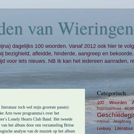
den van Wieringen
bijna) dagelijks 100 woorden. Vanaf 2012 ook hier te volg
mij bezighield, afleidde, hinderde, aangreep en bekoorde
jd voor iets nieuws. NB Ik kan het iedereen aanraden, re
Categorisch
100 Woorden
literatuur toch wel mijn grootste passie):
eco
Duurzaamheid
nder Arte twee programma's over het
Geschiedeni
per's Lonely Hearts Club Band. Het tweede
Jeugdzorg
internet
g van het album door een verzameling Britse
Literatuur
Limburg
logische analyse van de muziek op het album