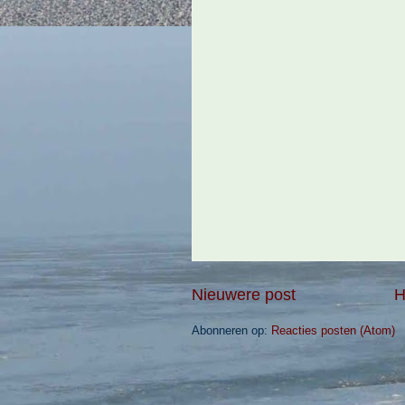
Nieuwere post
H
Abonneren op:
Reacties posten (Atom)