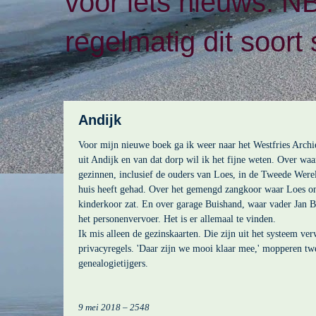
voor iets nieuws. N
regelmatig dit soort 
Andijk
Voor mijn nieuwe boek ga ik weer naar het Westfries Arch
uit Andijk en van dat dorp wil ik het fijne weten. Over wa
gezinnen, inclusief de ouders van Loes, in de Tweede Were
huis heeft gehad. Over het gemengd zangkoor waar Loes on
kinderkoor zat. En over garage Buishand, waar vader Jan B
het personenvervoer. Het is er allemaal te vinden.
Ik mis alleen de gezinskaarten. Die zijn uit het systeem v
privacyregels. 'Daar zijn we mooi klaar mee,' mopperen tw
genealogietijgers.
9 mei 2018 – 2548