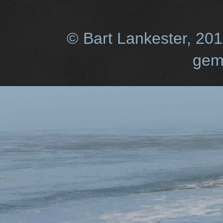
© Bart Lankester, 20
gem