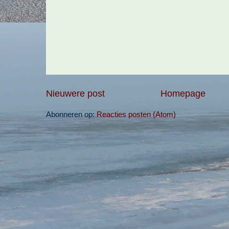
Nieuwere post
Homepage
Abonneren op:
Reacties posten (Atom)