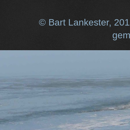
© Bart Lankester, 20
gem