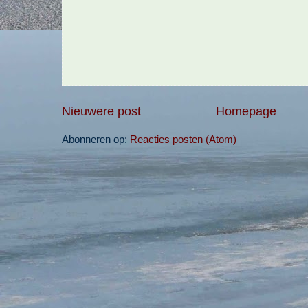
Nieuwere post
Homepage
Abonneren op:
Reacties posten (Atom)