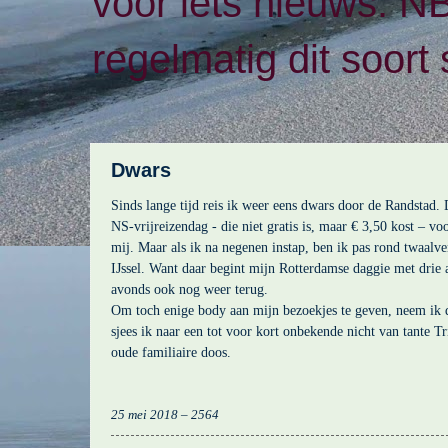
voor iets nieuws. N
regelmatig dit soort 
Dwars
Sinds lange tijd reis ik weer eens dwars door de Randstad.
NS-vrijreizendag - die niet gratis is, maar € 3,50 kost – vo
mij. Maar als ik na negenen instap, ben ik pas rond twaalve
IJssel. Want daar begint mijn Rotterdamse daggie met drie 
avonds ook nog weer terug.
Om toch enige body aan mijn bezoekjes te geven, neem ik d
sjees ik naar een tot voor kort onbekende nicht van tante Tr
oude familiaire doos.
25 mei 2018 – 2564