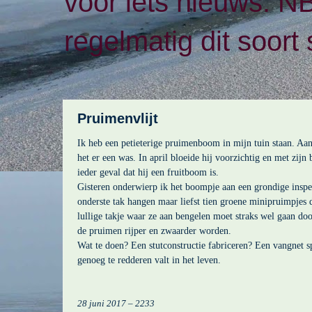
voor iets nieuws. N
regelmatig dit soort 
Pruimenvlijt
Ik heb een petieterige pruimenboom in mijn tuin staan. Aanv
het er een was. In april bloeide hij voorzichtig en met zijn
ieder geval dat hij een fruitboom is.
Gisteren onderwierp ik het boompje aan een grondige inspe
onderste tak hangen maar liefst tien groene minipruimpjes d
lullige takje waar ze aan bengelen moet straks wel gaan do
de pruimen rijper en zwaarder worden.
Wat te doen? Een stutconstructie fabriceren? Een vangnet s
genoeg te redderen valt in het leven.
28 juni 2017 – 2233