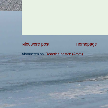
Nieuwere post
Homepage
Abonneren op:
Reacties posten (Atom)