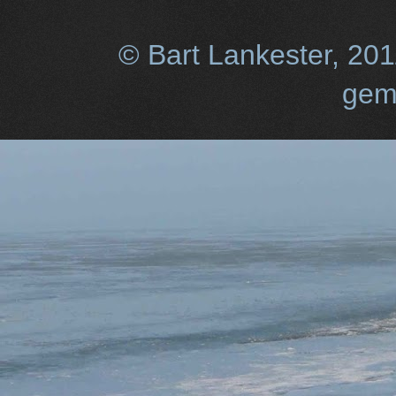
© Bart Lankester, 20
gem