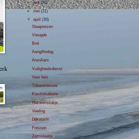
►
juni
(30)
►
mei
(31)
▼
april
(30)
Slaapreizen
Vreugde
Brel
Aangiftedag
ArenAam
erk
Vuiligheidsdienst
Voor hen
Tribunenieuws
Kievitskuikens
Huzarenstukje
Voeling
Dijkalarm
Fressen
Zalmslaatje