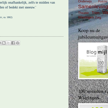
Onderwijs
Poëzie
erlijk onafhankelijk, zelfs te midden van
Samenlevin
en of bedekt met sneeuw.'
Va
Trien
Theater
Wieringen
Zorg
ir
, ca. 1862)
Koop nu de
jubileumuitgav
100 woorden v
Wieringen