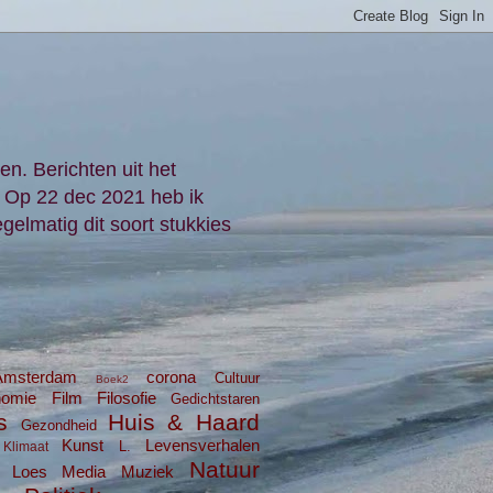
en. Berichten uit het
. Op 22 dec 2021 heb ik
gelmatig dit soort stukkies
Amsterdam
corona
Cultuur
Boek2
nomie
Film
Filosofie
Gedichtstaren
s
Huis & Haard
Gezondheid
Kunst
Levensverhalen
L.
Klimaat
Natuur
Loes
Media
Muziek