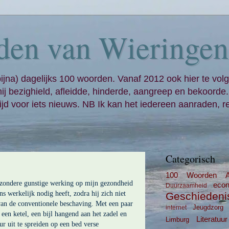
den van Wieringen
bijna) dagelijks 100 woorden. Vanaf 2012 ook hier te volg
mij bezighield, afleidde, hinderde, aangreep en bekoorde
jd voor iets nieuws. NB Ik kan het iedereen aanraden, re
Categorisch
100 Woorden
ijzondere gunstige werking op mijn gezondheid
eco
Duurzaamheid
 werkelijk nodig heeft, zodra hij zich niet
Geschiedeni
van de conventionele beschaving. Met een paar
Jeugdzorg
internet
 een ketel, een bijl hangend aan het zadel en
Literatuur
Limburg
r uit te spreiden op een bed verse