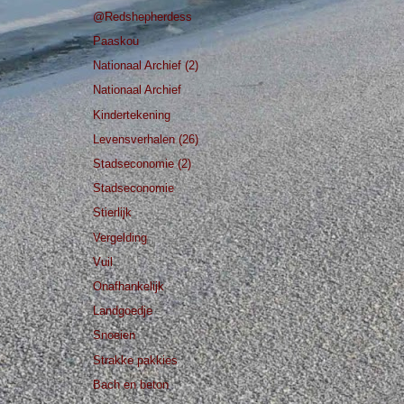
@Redshepherdess
Paaskou
Nationaal Archief (2)
Nationaal Archief
Kindertekening
Levensverhalen (26)
Stadseconomie (2)
Stadseconomie
Stierlijk
Vergelding
Vuil
Onafhankelijk
Landgoedje
Snoeien
Strakke pakkies
Bach en beton