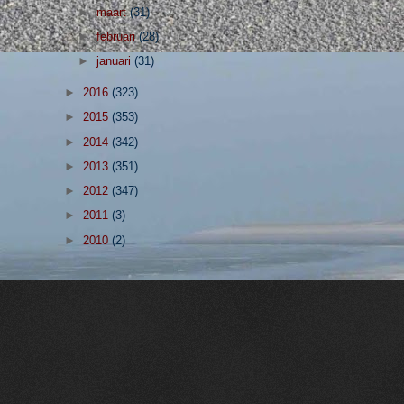
►
maart
(31)
►
februari
(28)
►
januari
(31)
►
2016
(323)
►
2015
(353)
►
2014
(342)
►
2013
(351)
►
2012
(347)
►
2011
(3)
►
2010
(2)