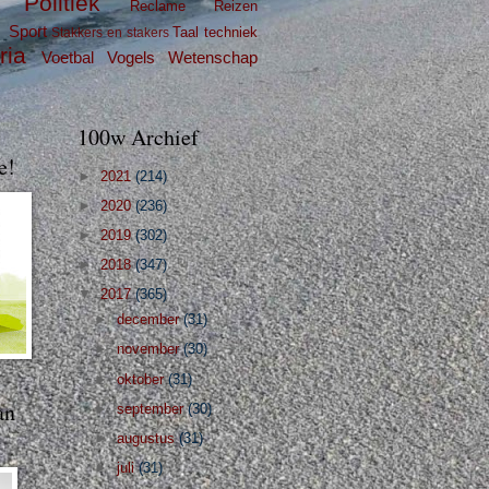
Politiek
Reclame
Reizen
g
Sport
Taal
techniek
Stakkers en stakers
ria
Voetbal
Vogels
Wetenschap
100w Archief
e!
►
2021
(214)
►
2020
(236)
►
2019
(302)
►
2018
(347)
▼
2017
(365)
►
december
(31)
►
november
(30)
►
oktober
(31)
an
►
september
(30)
►
augustus
(31)
►
juli
(31)