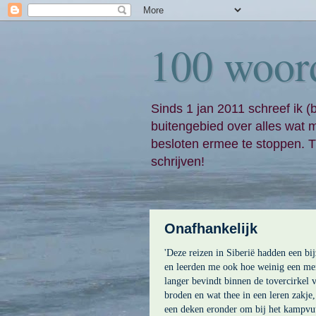
100 woor
Sinds 1 jan 2011 schreef ik (
buitengebied over alles wat 
besloten ermee te stoppen. Ti
schrijven!
Onafhankelijk
'Deze reizen in Siberië hadden een b
en leerden me ook hoe weinig een mens
langer bevindt binnen de tovercirkel 
broden en wat thee in een leren zakje,
een deken eronder om bij het kampvuu