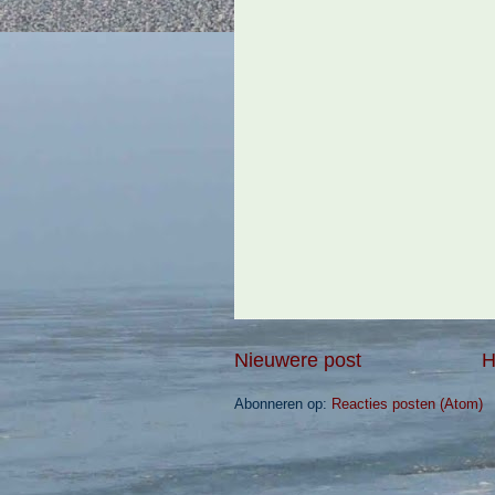
Nieuwere post
H
Abonneren op:
Reacties posten (Atom)