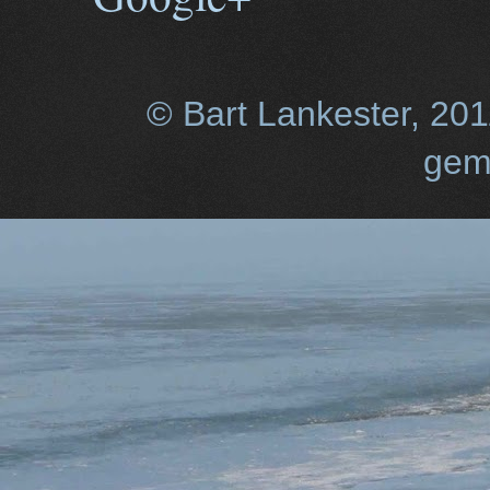
© Bart Lankester, 20
gem