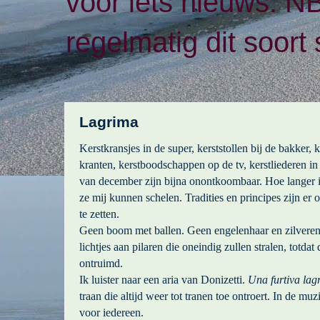
voor iets nieuws. N
regelmatig dit soort 
Lagrima
Kerstkransjes in de super, kerststollen bij de bakker, 
kranten, kerstboodschappen op de tv, kerstliederen in 
van december zijn bijna onontkoombaar. Hoe langer ik
ze mij kunnen schelen. Tradities en principes zijn er
te zetten.
Geen boom met ballen. Geen engelenhaar en zilveren
lichtjes aan pilaren die oneindig zullen stralen, totda
ontruimd.
Ik luister naar een aria van Donizetti.
Una furtiva lag
traan die altijd weer tot tranen toe ontroert. In de muz
voor iedereen.