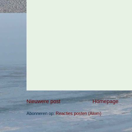
Nieuwere post
Homepage
Abonneren op:
Reacties posten (Atom)