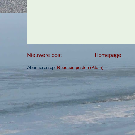
Nieuwere post
Homepage
Abonneren op:
Reacties posten (Atom)