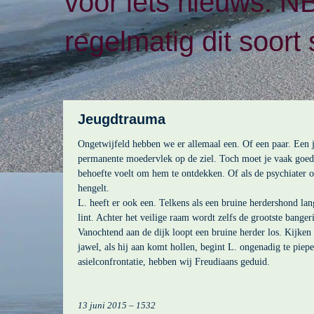
voor iets nieuws. N
regelmatig dit soort 
Jeugdtrauma
Ongetwijfeld hebben we er allemaal een. Of een paar. Een 
permanente moedervlek op de ziel. Toch moet je vaak goed 
behoefte voelt om hem te ontdekken. Of als de psychiater 
hengelt.
L. heeft er ook een. Telkens als een bruine herdershond lang
lint. Achter het veilige raam wordt zelfs de grootste bangeri
Vanochtend aan de dijk loopt een bruine herder los. Kijken
jawel, als hij aan komt hollen, begint L. ongenadig te piep
asielconfrontatie, hebben wij Freudiaans geduid.
13 juni 2015 – 1532