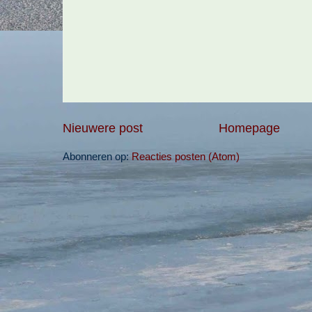
Nieuwere post
Homepage
Abonneren op:
Reacties posten (Atom)