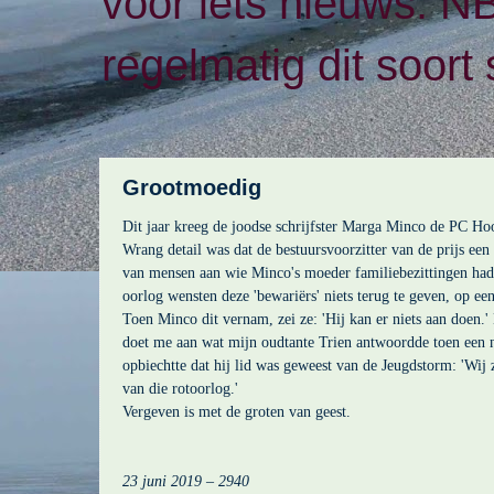
voor iets nieuws. N
regelmatig dit soort 
Grootmoedig
Dit jaar kreeg de joodse schrijfster Marga Minco de PC Hoo
Wrang detail was dat de bestuursvoorzitter van de prijs een k
van mensen aan wie Minco's moeder familiebezittingen had
oorlog wensten deze 'bewariërs' niets terug te geven, op een
Toen Minco dit vernam, zei ze: 'Hij kan er niets aan doen.
doet me aan wat mijn oudtante Trien antwoordde toen een 
opbiechtte dat hij lid was geweest van de Jeugdstorm: 'Wij z
van die rotoorlog.'
Vergeven is met de groten van geest.
23 juni 2019 – 2940