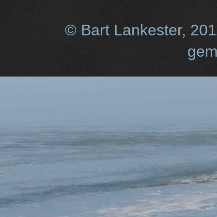
© Bart Lankester, 20
gem