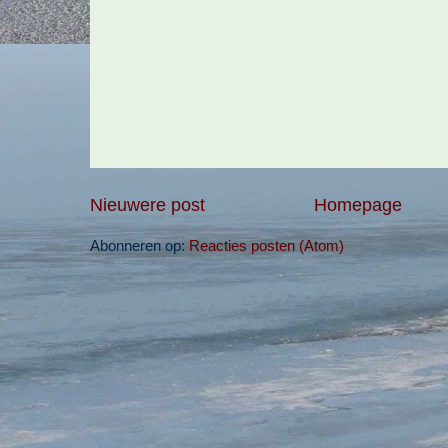
Nieuwere post
Homepage
Abonneren op:
Reacties posten (Atom)