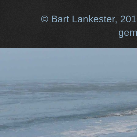
© Bart Lankester, 20
gem