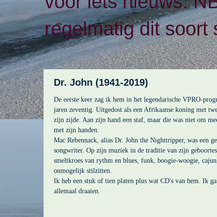
voor iets nieuws. N
regelmatig dit soort 
Dr. John (1941-2019)
De eerste keer zag ik hem in het legendarische VPRO-pr
jaren zeventig. Uitgedost als een Afrikaanse koning met tw
zijn zijde. Aan zijn hand een staf, maar die was niet om me
met zijn handen.
Mac Rebennack, alias Dr. John the Nighttripper, was een ge
songwriter. Op zijn muziek in de traditie van zijn geboort
smeltkroes van rythm en blues, funk, boogie-woogie, cajun,
onmogelijk stilzitten.
Ik heb een stuk of tien platen plus wat CD's van hem. Ik 
allemaal draaien.