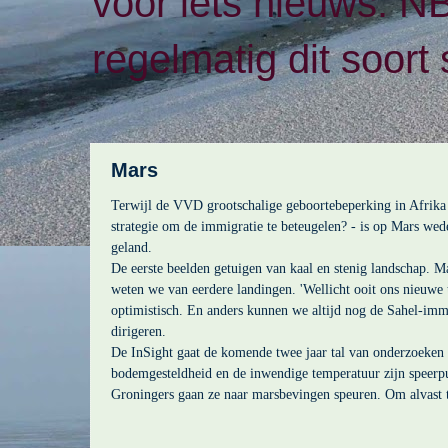
voor iets nieuws. N
regelmatig dit soort 
Mars
Terwijl de VVD grootschalige geboortebeperking in Afrika 
strategie om de immigratie te beteugelen? - is op Mars we
geland.
De eerste beelden getuigen van kaal en stenig landschap. M
weten we van eerdere landingen. 'Wellicht ooit ons nieuwe t
optimistisch. En anders kunnen we altijd nog de Sahel-im
dirigeren.
De InSight gaat de komende twee jaar tal van onderzoeken
bodemgesteldheid en de inwendige temperatuur zijn speerpu
Groningers gaan ze naar marsbevingen speuren. Om alvast t