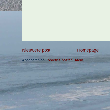
Nieuwere post
Homepage
Abonneren op:
Reacties posten (Atom)