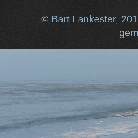
© Bart Lankester, 20
gem