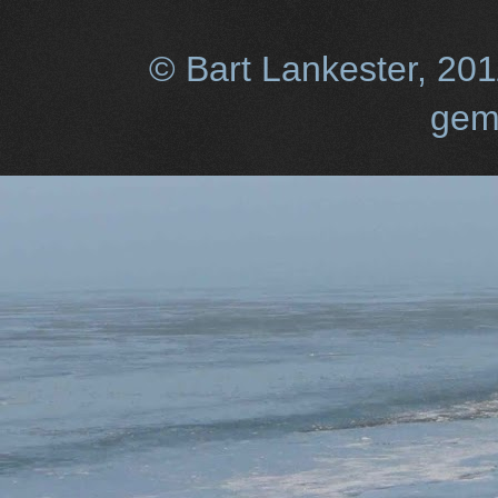
© Bart Lankester, 20
gem