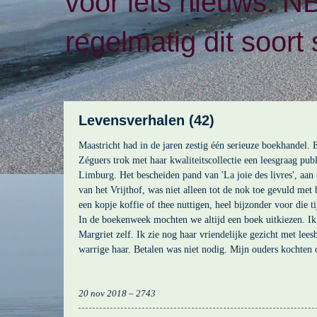
voor iets nieuws. N
regelmatig dit soort 
Levensverhalen (42)
Maastricht had in de jaren zestig één serieuze boekhandel. 
Zéguers trok met haar kwaliteitscollectie een leesgraag publ
Limburg. Het bescheiden pand van 'La joie des livres', aan
van het Vrijthof, was niet alleen tot de nok toe gevuld met
een kopje koffie of thee nuttigen, heel bijzonder voor die ti
In de boekenweek mochten we altijd een boek uitkiezen. Ik
Margriet zelf. Ik zie nog haar vriendelijke gezicht met leesb
warrige haar. Betalen was niet nodig. Mijn ouders kochten 
20 nov 2018 – 2743