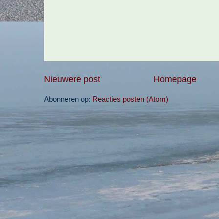
Nieuwere post
Homepage
Abonneren op:
Reacties posten (Atom)