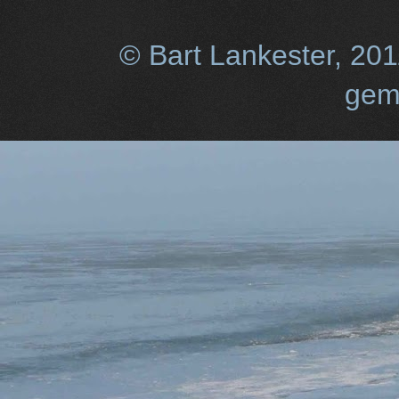
© Bart Lankester, 20
gem