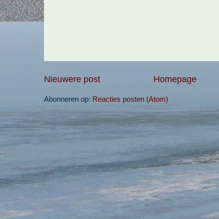
Nieuwere post
Homepage
Abonneren op:
Reacties posten (Atom)