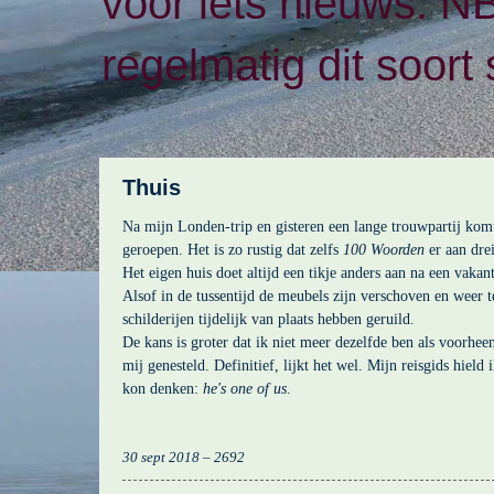
voor iets nieuws. N
regelmatig dit soort 
Thuis
Na mijn Londen-trip en gisteren een lange trouwpartij komt
geroepen. Het is zo rustig dat zelfs
100 Woorden
er aan drei
Het eigen huis doet altijd een tikje anders aan na een vakan
Alsof in de tussentijd de meubels zijn verschoven en weer 
schilderijen tijdelijk van plaats hebben geruild.
De kans is groter dat ik niet meer dezelfde ben als voorhee
mij genesteld. Definitief, lijkt het wel. Mijn reisgids hield
kon denken:
he's one of us
.
30 sept 2018 – 2692