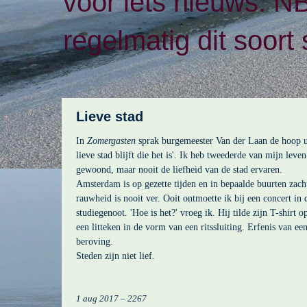
voor iets nieuws. N
regelmatig dit soort 
Lieve stad
In
Zomergasten
sprak burgemeester Van der Laan de hoop u
lieve stad blijft die het is'. Ik heb tweederde van mijn lev
gewoond, maar nooit de liefheid van de stad ervaren.
Amsterdam is op gezette tijden en in bepaalde buurten zac
rauwheid is nooit ver. Ooit ontmoette ik bij een concert i
studiegenoot. 'Hoe is het?' vroeg ik. Hij tilde zijn T-shirt o
een litteken in de vorm van een ritssluiting. Erfenis van ee
beroving.
Steden zijn niet lief.
1 aug 2017 – 2267