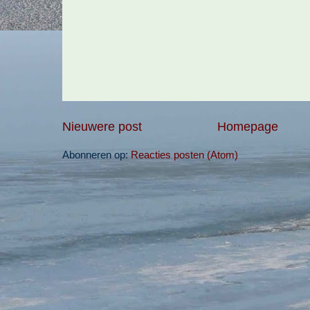
Nieuwere post
Homepage
Abonneren op:
Reacties posten (Atom)