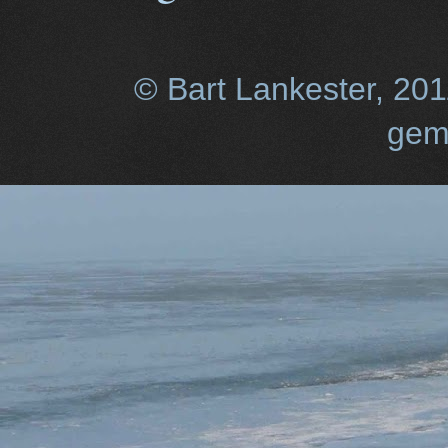
© Bart Lankester, 20
gem