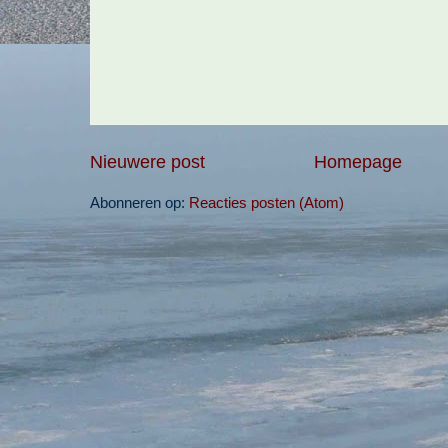
Nieuwere post
Homepage
Abonneren op:
Reacties posten (Atom)