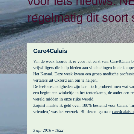
voor iets nieuws. N
regelmatig dit soort 
Care4Calais
Van de week hoorde ik er voor het eerst van. Care4Calais be
vrijwilligers die hulp bieden aan vluchtelingen in de kamp
Het Kanaal. Deze week kwam een groep medische profession
vertalers uit Oxford aan om te helpen.
De leefomstandigheden zijn bar. Toch probeert men wat va
een begint een winkeltje in het tentenkamp, de ander een re
wereld midden in onze rijke wereld.
Zojuist maakte ik geld over, 100% bestemd voor Calais. 'In
vrienden,' was het verzoek. Bij dezen: ga naar
care4calais.o
3 apr 2016 – 1822