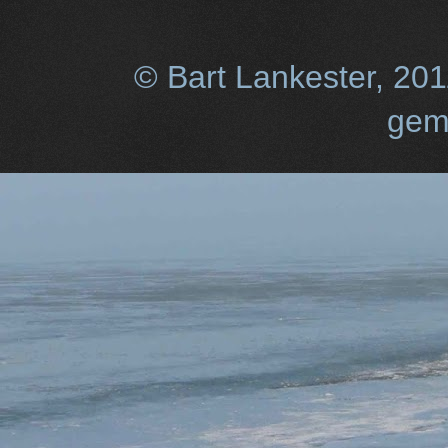
© Bart Lankester, 20
gem