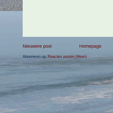
Nieuwere post
Homepage
Abonneren op:
Reacties posten (Atom)