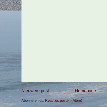
Nieuwere post
Homepage
Abonneren op:
Reacties posten (Atom)