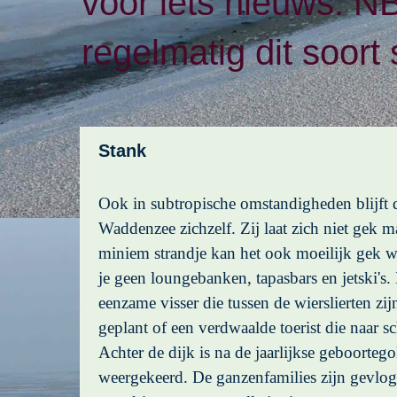
voor iets nieuws. N
regelmatig dit soort 
Stank
Ook in subtropische omstandigheden blijft 
Waddenzee zichzelf. Zij laat zich niet gek 
miniem strandje kan het ook moeilijk gek w
je geen loungebanken, tapasbars en jetski's
eenzame visser die tussen de wierslierten zijn
geplant of een verdwaalde toerist die naar s
Achter de dijk is na de jaarlijkse geboortegol
weergekeerd. De ganzenfamilies zijn gevlo