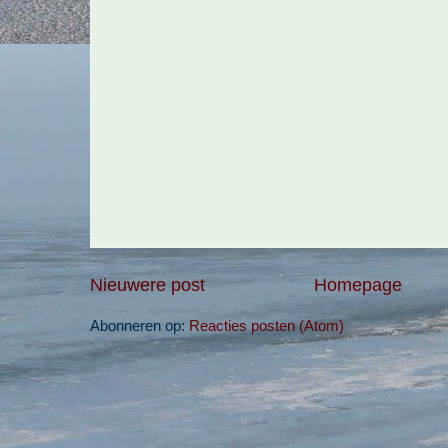
Nieuwere post
Homepage
Abonneren op:
Reacties posten (Atom)