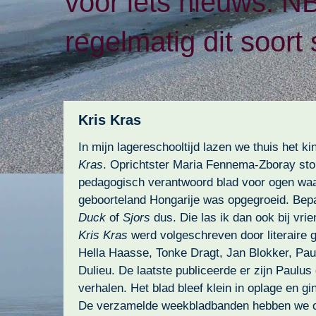
voor iets nieuws. N
regelmatig dit soort 
Kris Kras
In mijn lagereschooltijd lazen we thuis het 
Kras
. Oprichtster Maria Fennema-Zboray sto
pedagogisch verantwoord blad voor ogen waa
geboorteland Hongarije was opgegroeid. Be
Duck
of
Sjors
dus. Die las ik dan ook bij vrie
Kris Kras
werd volgeschreven door literaire 
Hella Haasse, Tonke Dragt, Jan Blokker, Pau
Dulieu. De laatste publiceerde er zijn Paulu
verhalen. Het blad bleef klein in oplage en ging
De verzamelde weekbladbanden hebben we 