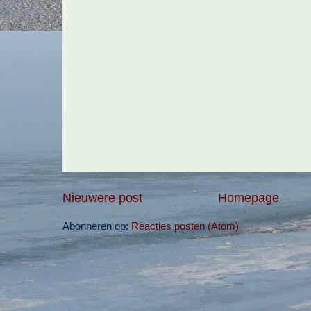
Nieuwere post
Homepage
Abonneren op:
Reacties posten (Atom)