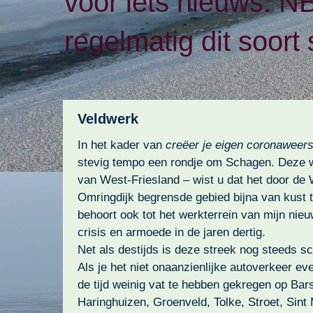
voor iets nieuws. N
regelmatig dit soort 
Veldwerk
In het kader van
creëer je eigen coronaweer
stevig tempo een rondje om Schagen. Deze w
van West-Friesland – wist u dat het door de 
Omringdijk begrensde gebied bijna van kust t
behoort ook tot het werkterrein van mijn nie
crisis en armoede in de jaren dertig.
Net als destijds is deze streek nog steeds 
Als je het niet onaanzienlijke autoverkeer eve
de tijd weinig vat te hebben gekregen op Bar
Haringhuizen, Groenveld, Tolke, Stroet, Sint